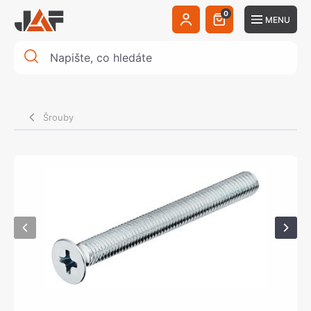
0
MENU
Šrouby