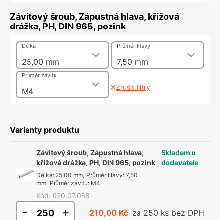
Závitový šroub, Zápustná hlava, křížová
drážka, PH, DIN 965, pozink
Délka
Průměr hlavy
25,00 mm
7,50 mm
Průměr závitu
Zrušit filtry
M4
Varianty produktu
Závitový šroub, Zápustná hlava,
Skladem u
křížová drážka, PH, DIN 965, pozink
dodavatele
Délka
:
25,00 mm
,
Průměr hlavy
:
7,50
mm
,
Průměr závitu
:
M4
Kód
:
020.07.068
-
+
210,00 Kč
za 250 ks bez DPH