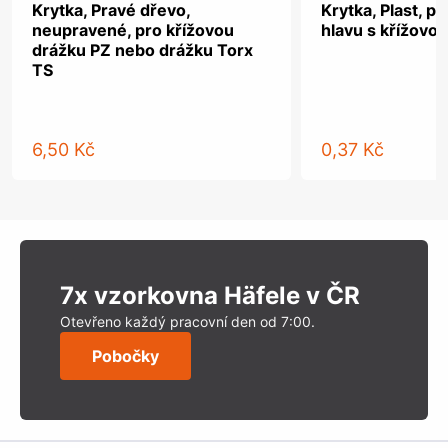
Krytka, Pravé dřevo,
Krytka, Plast, p
neupravené, pro křížovou
hlavu s křížovo
drážku PZ nebo drážku Torx
TS
6,50 Kč
0,37 Kč
7x vzorkovna Häfele v ČR
Otevřeno každý pracovní den od 7:00.
Pobočky