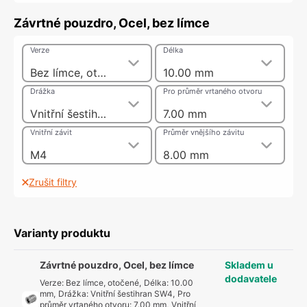
Závrtné pouzdro, Ocel, bez límce
Verze
Délka
Bez límce, otočené
10.00 mm
Drážka
Pro průměr vrtaného otvoru
Vnitřní šestihran SW4
7.00 mm
Vnitřní závit
Průměr vnějšího závitu
M4
8.00 mm
Zrušit filtry
Varianty produktu
Závrtné pouzdro, Ocel, bez límce
Skladem u
dodavatele
Verze
:
Bez límce, otočené
,
Délka
:
10.00
mm
,
Drážka
:
Vnitřní šestihran SW4
,
Pro
průměr vrtaného otvoru
:
7.00 mm
,
Vnitřní