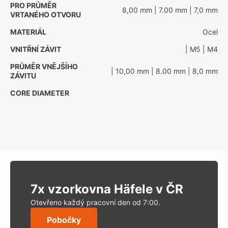
PRO PRŮMĚR
8,00 mm
| 7.00 mm
| 7,0 mm
VRTANÉHO OTVORU
MATERIÁL
Ocel
VNITŘNÍ ZÁVIT
| M5
| M4
PRŮMĚR VNĚJŠÍHO
| 10,00 mm
| 8.00 mm
| 8,0 mm
ZÁVITU
CORE DIAMETER
7x vzorkovna Häfele v ČR
Otevřeno každý pracovní den od 7:00.
Pobočky