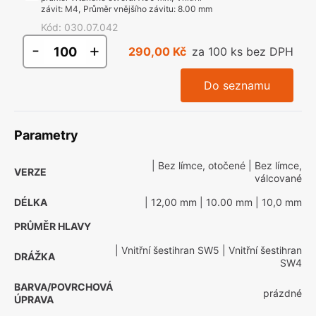
závit
:
M4
,
Průměr vnějšího závitu
:
8.00 mm
Kód
:
030.07.042
-
+
290,00 Kč
za 100 ks bez DPH
Do seznamu
Parametry
| Bez límce, otočené
| Bez límce,
VERZE
válcované
DÉLKA
| 12,00 mm
| 10.00 mm
| 10,0 mm
PRŮMĚR HLAVY
| Vnitřní šestihran SW5
| Vnitřní šestihran
DRÁŽKA
SW4
BARVA/POVRCHOVÁ
prázdné
ÚPRAVA