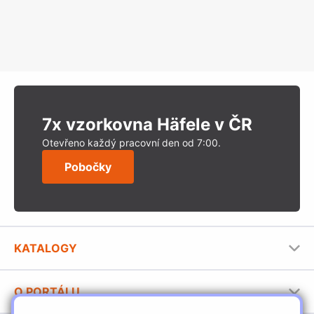
7x vzorkovna Häfele v ČR
Otevřeno každý pracovní den od 7:00.
Pobočky
KATALOGY
Nábytkové kování Häfele
O PORTÁLU
Stavební katalog Häfele