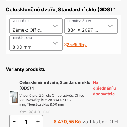
Celoskleněné dveře, Standardní sklo (GDS) 1
Vhodné pro
Rozměry (Š x V)
Zámek: Office, závěs: Office VX
834 x 2097 mm
Tloušťka skla
Zrušit filtry
8,00 mm
Varianty produktu
Celoskleněné dveře, Standardní sklo
Na
(GDS) 1
objednání u
dodavatele
Vhodné pro
:
Zámek: Office, závěs: Office
VX
,
Rozměry (Š x V)
:
834 x 2097
mm
,
Tloušťka skla
:
8,00 mm
Kód
:
984.01.040
-
+
6 470,55 Kč
za 1 ks bez DPH