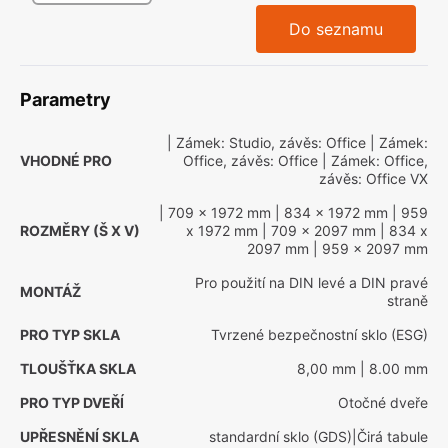
Do seznamu
Parametry
| Zámek: Studio, závěs: Office
| Zámek:
VHODNÉ PRO
Office, závěs: Office
| Zámek: Office,
závěs: Office VX
| 709 x 1972 mm
| 834 x 1972 mm
| 959
ROZMĚRY (Š X V)
x 1972 mm
| 709 x 2097 mm
| 834 x
2097 mm
| 959 x 2097 mm
Pro použití na DIN levé a DIN pravé
MONTÁŽ
straně
PRO TYP SKLA
Tvrzené bezpečnostní sklo (ESG)
TLOUŠŤKA SKLA
8,00 mm
| 8.00 mm
PRO TYP DVEŘÍ
Otočné dveře
UPŘESNĚNÍ SKLA
standardní sklo (GDS)|Čirá tabule