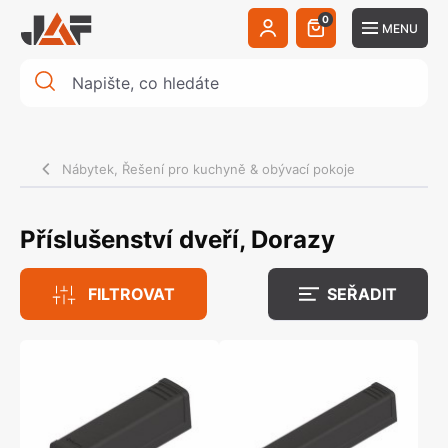
0
MENU
Nábytek, Řešení pro kuchyně & obývací pokoje
Příslušenství dveří, Dorazy
FILTROVAT
SEŘADIT