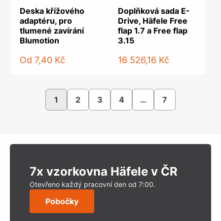
Deska křížového
Doplňková sada E-
adaptéru, pro
Drive, Häfele Free
tlumené zavírání
flap 1.7 a Free flap
Blumotion
3.15
Od
7,40 Kč
16 526,16 Kč
1
2
3
4
…
7
7x vzorkovna Häfele v ČR
Otevřeno každý pracovní den od 7:00.
Pobočky