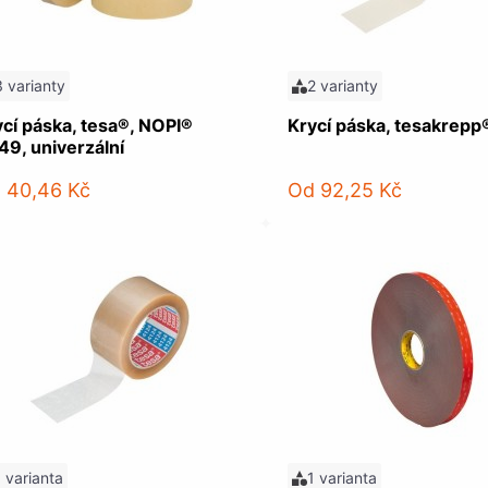
3 varianty
2 varianty
ycí páska, tesa®, NOPI®
Krycí páska, tesakrepp
49, univerzální
d
40,46 Kč
Od
92,25 Kč
1 varianta
1 varianta