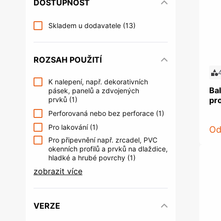
DOSTUPNOST
Řízení kontroly vstupu
Příslušens
Věšáky na šaty a věšáky do šatních
Nábytkové 
Šrouby
Upevňovac
skříní
systémy
Skladem u dodavatele
(13)
Postelová kování
Nábytkové 
Kování do šatních skříní a úložných
Trezory a s
prostor
Úložné prostory a příslušenství
Nakládání
Multimediální archiv
ROZSAH POUŽITÍ
do kuchyně
Žebříky do knihoven
K nalepení, např. dekorativních
Bal
pásek, panelů a zdvojených
prvků
(1)
pro
Perforovaná nebo bez perforace
(1)
Pro lakování
(1)
O
Spojovací kování a podpěrky
Kování pr
Pro připevnění např. zrcadel, PVC
polic
obchodů
okenních profilů a prvků na dlaždice,
hladké a hrubé povrchy
Spojovací kování
(1)
Systém kanc
podnoží
Podpěrky polic a konzole
zobrazit více
Organizace 
Kancelářské
Akustická a
VERZE