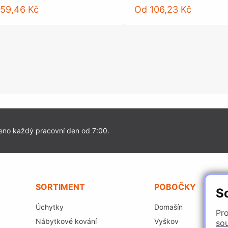
659,46 Kč
Od
106,23 Kč
eno každý pracovní den od 7:00.
SORTIMENT
POBOČKY
S
Úchytky
Domašín
Pro
Nábytkové kování
Vyškov
so