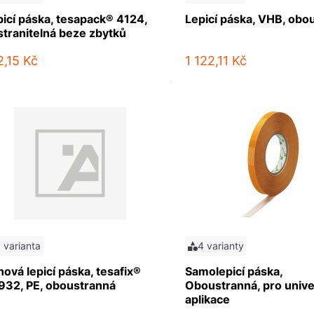
picí páska, tesapack® 4124,
Lepicí páska, VHB, obo
stranitelná beze zbytků
2,15 Kč
1 122,11 Kč
1 varianta
4 varianty
ová lepicí páska, tesafix®
Samolepicí páska,
932, PE, oboustranná
Oboustranná, pro unive
aplikace