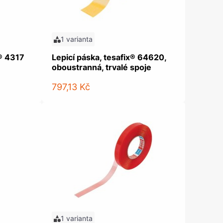
1 varianta
® 4317
Lepicí páska, tesafix® 64620,
oboustranná, trvalé spoje
797,13 Kč
1 varianta