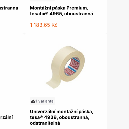
ustranná
Montážní páska Premium,
tesafix® 4965, oboustranná
1 183,65 Kč
1 varianta
Univerzální montážní páska,
rzální
tesa® 4939, oboustranná,
odstranitelná