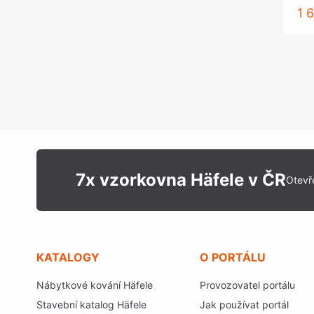
1 
7x vzorkovna Häfele v ČR
Otevř
KATALOGY
O PORTÁLU
Nábytkové kování Häfele
Provozovatel portálu
Stavební katalog Häfele
Jak používat portál