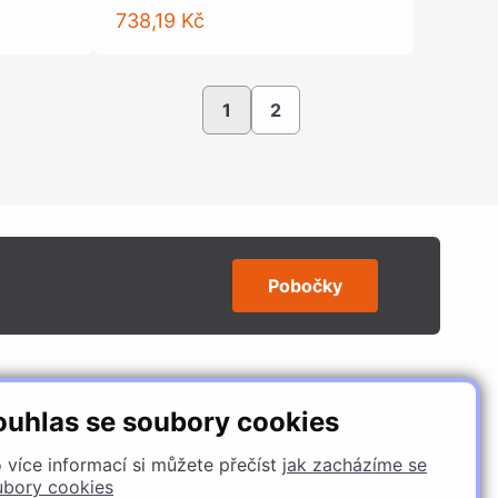
738,19 Kč
1
2
Pobočky
SLEDUJTE NÁS
ouhlas se soubory cookies
 více informací si můžete přečíst
jak zacházíme se
ubory cookies