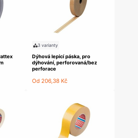
olečka
olové nohy, Nábytkové nohy a
chanismy nastavení
olová kování
bytkové kluzáky a kolečka
3 varianty
Pattex
Dýhová lepicí páska, pro
 m
dýhování, perforovaná/bez
perforace
Od
206,38 Kč