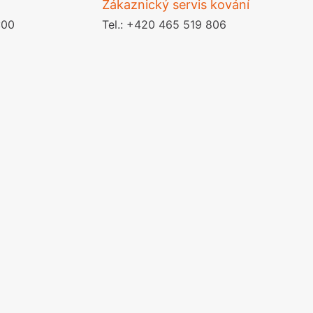
Zákaznický servis kování
olečka
olové nohy, Nábytkové nohy a
:00
Tel.: +420 465 519 806
chanismy nastavení
olová kování
bytkové kluzáky a kolečka