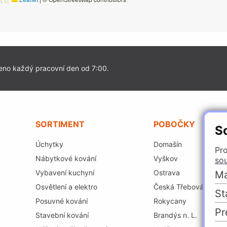
eno každý pracovní den od 7:00.
SORTIMENT
POBOČKY
S
Úchytky
Domašín
Pro
Nábytkové kování
Vyškov
so
Vybavení kuchyní
Ostrava
Ma
Osvětlení a elektro
Česká Třebová
St
Posuvné kování
Rokycany
Pr
Stavební kování
Brandýs n. L.