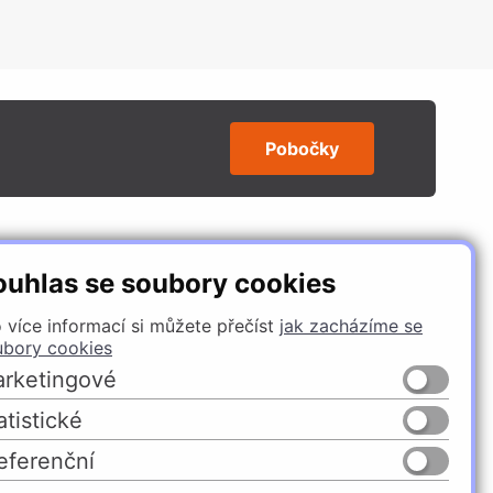
Pobočky
SLEDUJTE NÁS
ouhlas se soubory cookies
 více informací si můžete přečíst
jak zacházíme se
ubory cookies
rketingové
atistické
eferenční
Česko
Slovensko