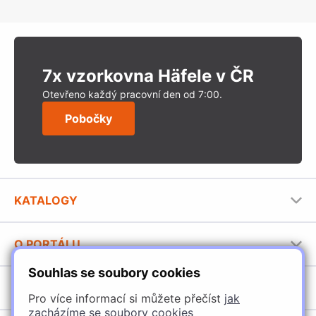
7x vzorkovna Häfele v ČR
Otevřeno každý pracovní den od 7:00.
Pobočky
KATALOGY
Nábytkové kování Häfele
O PORTÁLU
Stavební katalog Häfele
Souhlas se soubory cookies
Provozovatel portálu
Brožury Häfele
SORTIMENT
Jak používat portál
Pro více informací si můžete přečíst
jak
zacházíme se soubory cookies