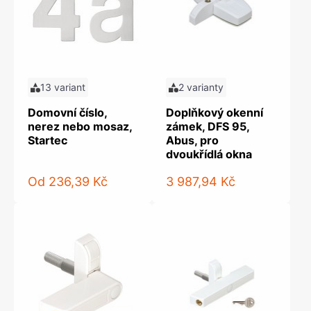
13 variant
2 varianty
Domovní číslo,
Doplňkový okenní
nerez nebo mosaz,
zámek, DFS 95,
Startec
Abus, pro
dvoukřídlá okna
Od
236,39 Kč
3 987,94 Kč