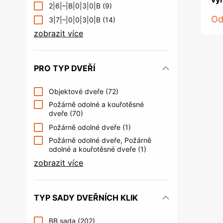
2|6|–|B|0|3|0|B
(9)
O
3|7|–|0|0|3|0|B
(14)
zobrazit více
PRO TYP DVEŘÍ
Objektové dveře
(72)
Požárně odolné a kouřotěsné
dveře
(70)
Požárně odolné dveře
(1)
Požárně odolné dveře, Požárně
odolné a kouřotěsné dveře
(1)
zobrazit více
TYP SADY DVEŘNÍCH KLIK
BB sada
(202)