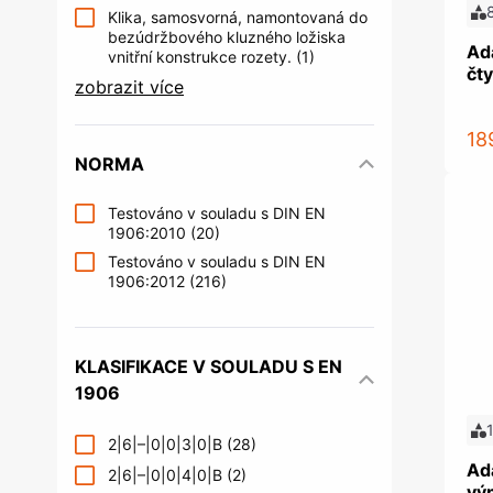
Klika, samosvorná, namontovaná do
bezúdržbového kluzného ložiska
Ada
vnitřní konstrukce rozety.
(1)
čt
zobrazit více
18
NORMA
Testováno v souladu s DIN EN
1906:2010
(20)
Testováno v souladu s DIN EN
1906:2012
(216)
KLASIFIKACE V SOULADU S EN
1906
2|6|–|0|0|3|0|B
(28)
Ada
2|6|–|0|0|4|0|B
(2)
vý