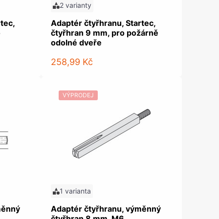
2 varianty
tec,
Adaptér čtyřhranu, Startec,
o
čtyřhran 9 mm, pro požárně
odolné dveře
258,99 Kč
VÝPRODEJ
1 varianta
měnný
Adaptér čtyřhranu, výměnný
čtyřhran 8 mm, M6