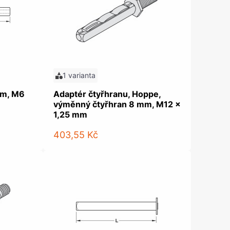
olečka
olové nohy, Nábytkové nohy a
chanismy nastavení
olová kování
bytkové kluzáky a kolečka
1 varianta
mm, M6
Adaptér čtyřhranu, Hoppe,
výměnný čtyřhran 8 mm, M12 x
1,25 mm
403,55 Kč