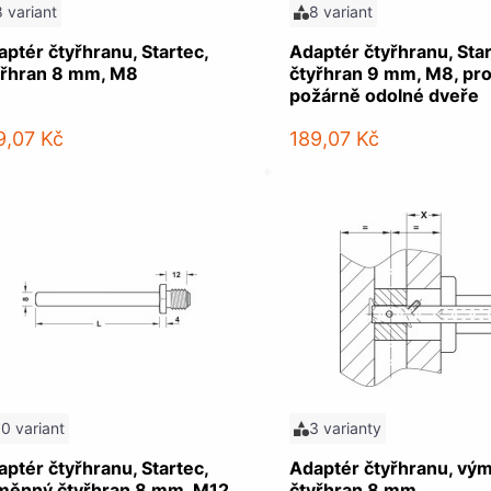
8 variant
8 variant
ptér čtyřhranu, Startec,
Adaptér čtyřhranu, Star
yřhran 8 mm, M8
čtyřhran 9 mm, M8, pr
požárně odolné dveře
9,07 Kč
189,07 Kč
10 variant
3 varianty
ptér čtyřhranu, Startec,
Adaptér čtyřhranu, vý
měnný čtyřhran 8 mm, M12
čtyřhran 8 mm