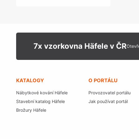
7x vzorkovna Häfele v ČR
Otevř
KATALOGY
O PORTÁLU
Nábytkové kování Häfele
Provozovatel portálu
Stavební katalog Häfele
Jak používat portál
Brožury Häfele