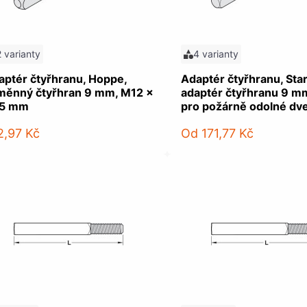
2 varianty
4 varianty
aptér čtyřhranu, Hoppe,
Adaptér čtyřhranu, Star
měnný čtyřhran 9 mm, M12 x
adaptér čtyřhranu 9 m
25 mm
pro požárně odolné dv
2,97 Kč
Od
171,77 Kč