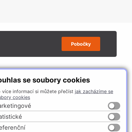
Pobočky
SLEDUJTE NÁS
ouhlas se soubory cookies
 více informací si můžete přečíst
jak zacházíme se
ubory cookies
rketingové
atistické
eferenční
Česko
Slovensko