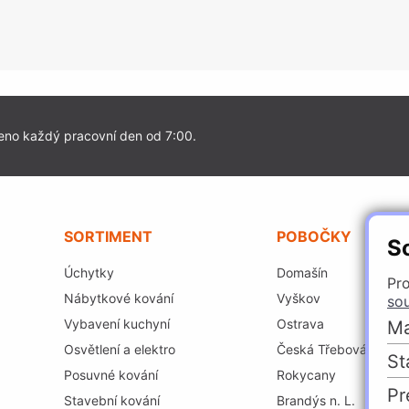
eno každý pracovní den od 7:00.
SORTIMENT
POBOČKY
S
Úchytky
Domašín
Pro
Nábytkové kování
Vyškov
so
Vybavení kuchyní
Ostrava
Ma
Osvětlení a elektro
Česká Třebová
St
Posuvné kování
Rokycany
Pr
Stavební kování
Brandýs n. L.