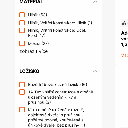
MATERIÁL
Hliník
(63)
Hliník, Vnitřní konstrukce: Hliník
(1)
Hliník, Vnitřní konstrukce: Ocel,
Ad
Plast
(17)
vý
Mosaz
(27)
1,
zobrazit více
21
LOŽISKO
Bezúdržbové kluzné ložisko
(6)
JA-Tec vnitřní konstrukce s otočně
uloženým vedením kliky a
pružinou
(3)
Klika otočně uložená v rozetě,
objektové dveře: s pružinou;
požárně odolné, kouřotěsné a
únikové dveře: bez pružiny
(1)