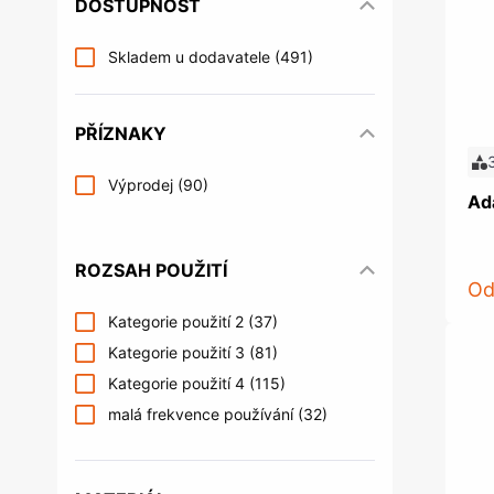
DOSTUPNOST
Řízení kontroly vstupu
Příslušens
Věšáky na šaty a věšáky do šatních
Nábytkové 
Šrouby
Upevňovac
skříní
systémy
Skladem u dodavatele
(491)
Postelová kování
Nábytkové 
Kování do šatních skříní a úložných
Trezory a s
prostor
Úložné prostory a příslušenství
Nakládání
Multimediální archiv
PŘÍZNAKY
do kuchyně
Žebříky do knihoven
Výprodej
(90)
Ad
ROZSAH POUŽITÍ
O
Spojovací kování a podpěrky
Kování pr
Kategorie použití 2
(37)
polic
obchodů
Kategorie použití 3
Spojovací kování
(81)
Systém kanc
podnoží
Podpěrky polic a konzole
Kategorie použití 4
(115)
Organizace 
malá frekvence používání
(32)
Kancelářské
Akustická a