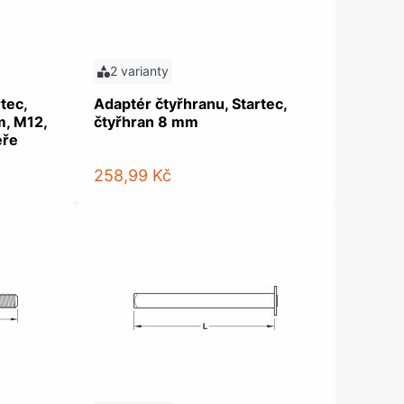
2 varianty
tec,
Adaptér čtyřhranu, Startec,
m, M12,
čtyřhran 8 mm
eře
258,99 Kč