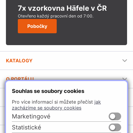
7x vzorkovna Häfele v ČR
Otevřeno každý pracovní den od 7:00.
Pobočky
KATALOGY
Nábytkové kování Häfele
O PORTÁLU
Stavební katalog Häfele
Souhlas se soubory cookies
Provozovatel portálu
Brožury Häfele
SORTIMENT
Jak používat portál
Pro více informací si můžete přečíst
jak
zacházíme se soubory cookies
Úchytky
POBOČKY
Marketingové
Nábytkové kování
Statistické
Domašín
Vybavení kuchyní