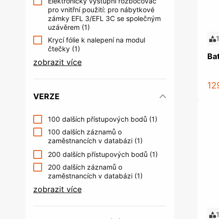
Elektronický výstupní rozbočovač
pro vnitřní použití: pro nábytkové
zámky EFL 3/EFL 3C se společným
uzávěrem
(1)
Krycí fólie k nalepení na modul
čtečky
(1)
Ba
zobrazit více
12
VERZE
100 dalších přístupových bodů
(1)
100 dalších záznamů o
zaměstnancích v databázi
(1)
200 dalších přístupových bodů
(1)
200 dalších záznamů o
zaměstnancích v databázi
(1)
zobrazit více