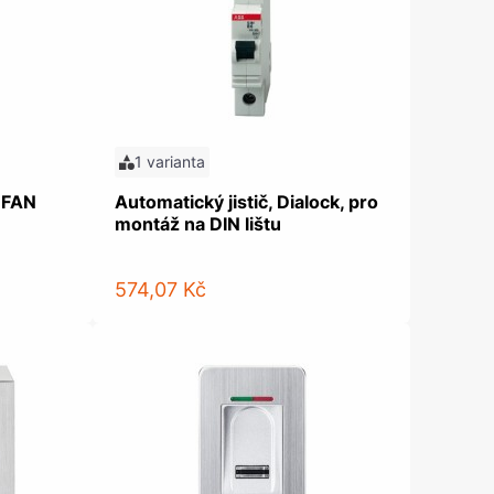
olečka
olové nohy, Nábytkové nohy a
chanismy nastavení
olová kování
bytkové kluzáky a kolečka
1 varianta
, FAN
Automatický jistič, Dialock, pro
montáž na DIN lištu
574,07 Kč