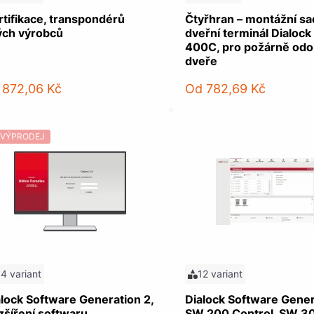
rtifikace, transpondérů
Čtyřhran – montážní sa
ných výrobců
dveřní terminál Dialock
400C, pro požárně odo
dveře
 872,06 Kč
Od
782,69 Kč
VÝPRODEJ
14 variant
12 variant
alock Software Generation 2,
Dialock Software Gener
zšíření softwaru
SW 200 Control, SW 30