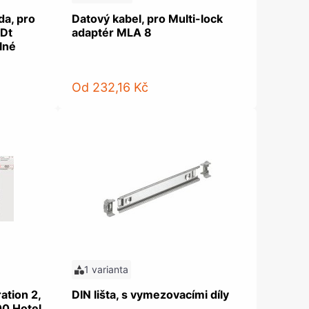
da, pro
Datový kabel, pro Multi-lock
 Dt
adaptér MLA 8
lné
Od
232,16 Kč
1 varianta
ation 2,
DIN lišta, s vymezovacími díly
0 Hotel