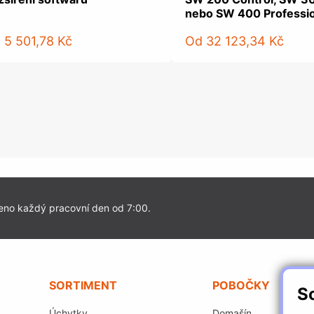
nebo SW 400 Professio
d
5 501,78 Kč
Od
32 123,34 Kč
eno každý pracovní den od 7:00.
SORTIMENT
POBOČKY
S
Úchytky
Domašín