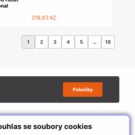
nal
318,83 Kč
1
2
3
4
5
…
18
Pobočky
SLEDUJTE NÁS
ouhlas se soubory cookies