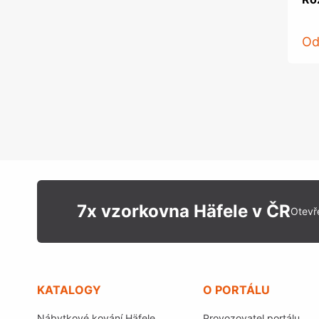
O
7x vzorkovna Häfele v ČR
Otevř
KATALOGY
O PORTÁLU
Nábytkové kování Häfele
Provozovatel portálu