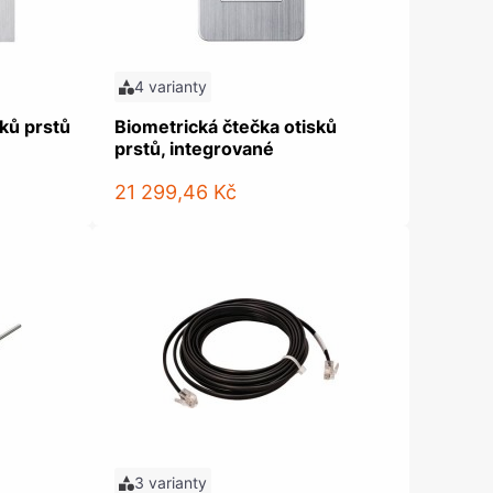
4 varianty
sků prstů
Biometrická čtečka otisků
prstů, integrované
21 299,46 Kč
3 varianty