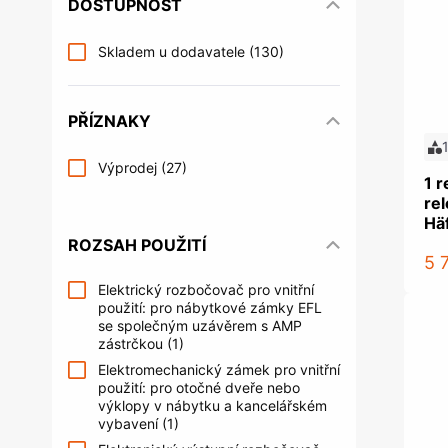
DOSTUPNOST
Řízení kontroly vstupu
Příslušens
Věšáky na šaty a věšáky do šatních
Nábytkové 
Šrouby
Upevňovac
skříní
systémy
Skladem u dodavatele
(130)
Postelová kování
Nábytkové 
Kování do šatních skříní a úložných
Trezory a s
prostor
Úložné prostory a příslušenství
Nakládání
Multimediální archiv
PŘÍZNAKY
do kuchyně
Žebříky do knihoven
Výprodej
(27)
1 
rel
Häf
ROZSAH POUŽITÍ
5 
Spojovací kování a podpěrky
Kování pr
Elektrický rozbočovač pro vnitřní
polic
obchodů
použití: pro nábytkové zámky EFL
Spojovací kování
Systém kanc
se společným uzávěrem s AMP
podnoží
Podpěrky polic a konzole
zástrčkou
(1)
Organizace 
Elektromechanický zámek pro vnitřní
Kancelářské
použití: pro otočné dveře nebo
výklopy v nábytku a kancelářském
Akustická a
vybavení
(1)