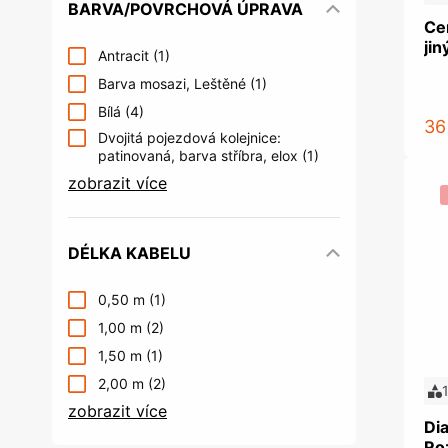
BARVA/POVRCHOVÁ ÚPRAVA
Ce
ji
Antracit
(1)
Barva mosazi, Leštěné
(1)
Bílá
(4)
36
Dvojitá pojezdová kolejnice:
patinovaná, barva stříbra, elox
(1)
zobrazit více
DÉLKA KABELU
0,50 m
(1)
1,00 m
(2)
1,50 m
(1)
2,00 m
(2)
zobrazit více
Di
Ro