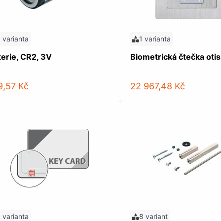
1 varianta
1 varianta
terie, CR2, 3V
Biometrická čtečka oti
9,57 Kč
22 967,48 Kč
1 varianta
8 variant