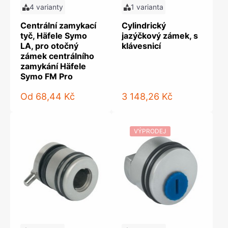
4 varianty
1 varianta
Centrální zamykací
Cylindrický
tyč, Häfele Symo
jazýčkový zámek, s
LA, pro otočný
klávesnicí
zámek centrálního
zamykání Häfele
Symo FM Pro
Od
68,44 Kč
3 148,26 Kč
VÝPRODEJ