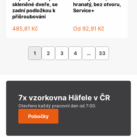
skleněné dveře, se
hranatý, bez otvoru,
zadní podložkou k
Service+
přišroubování
485,81 Kč
Od
92,91 Kč
1
2
3
4
…
33
7x vzorkovna Häfele v ČR
Otevřeno každý pracovní den od 7:00.
Pobočky