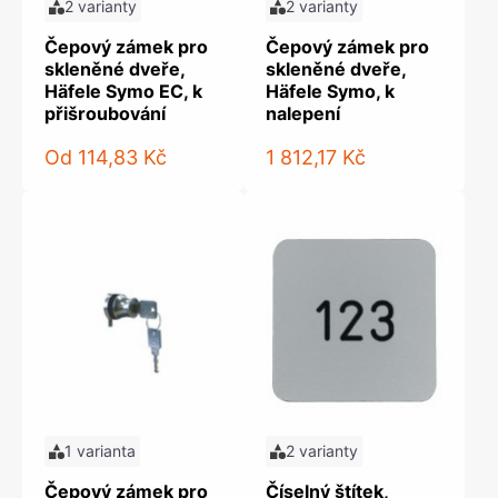
2 varianty
2 varianty
Čepový zámek pro
Čepový zámek pro
skleněné dveře,
skleněné dveře,
Häfele Symo EC, k
Häfele Symo, k
přišroubování
nalepení
Od
114,83 Kč
1 812,17 Kč
1 varianta
2 varianty
Čepový zámek pro
Číselný štítek,