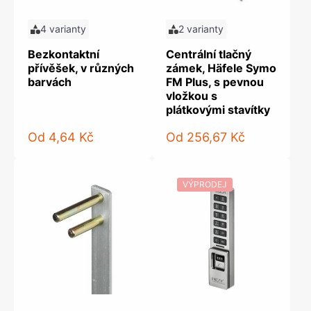
4 varianty
2 varianty
Bezkontaktní
Centrální tlačný
přívěšek, v různých
zámek, Häfele Symo
barvách
FM Plus, s pevnou
vložkou s
plátkovými stavítky
Od
4,64 Kč
Od
256,67 Kč
VÝPRODEJ