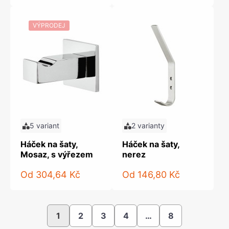
VÝPRODEJ
5 variant
2 varianty
Háček na šaty,
Háček na šaty,
Mosaz, s výřezem
nerez
Od
304,64 Kč
Od
146,80 Kč
1
2
3
4
…
8