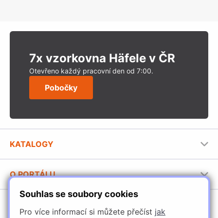
7x vzorkovna Häfele v ČR
Otevřeno každý pracovní den od 7:00.
Pobočky
KATALOGY
Nábytkové kování Häfele
O PORTÁLU
Stavební katalog Häfele
Souhlas se soubory cookies
Provozovatel portálu
Brožury Häfele
SORTIMENT
Jak používat portál
Pro více informací si můžete přečíst
jak