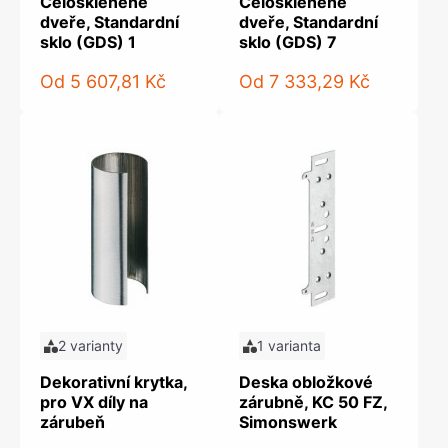
Celoskleněné
Celoskleněné
dveře, Standardní
dveře, Standardní
sklo (GDS) 1
sklo (GDS) 7
Od
5 607,81 Kč
Od
7 333,29 Kč
2 varianty
1 varianta
Dekorativní krytka,
Deska obložkové
pro VX díly na
zárubně, KC 50 FZ,
zárubeň
Simonswerk