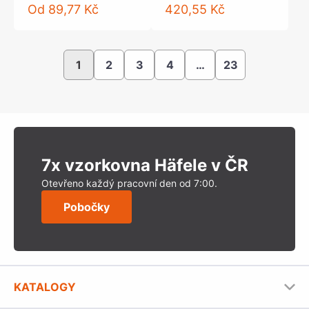
Od
89,77 Kč
420,55 Kč
1
2
3
4
…
23
7x vzorkovna Häfele v ČR
Otevřeno každý pracovní den od 7:00.
Pobočky
KATALOGY