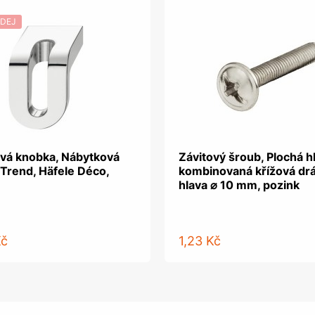
DEJ
vá knobka, Nábytková
Závitový šroub, Plochá h
 Trend, Häfele Déco,
kombinovaná křížová dr
hlava ⌀ 10 mm, pozink
Kč
1,23 Kč