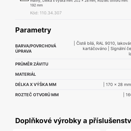
matný
,
Délka x výška mm
:
202 x 28 mm
,
Rozteč otvorů mm
:
192 mm
Kód
:
110.34.307
Parametry
| Čistě bílá, RAL 9010, lakov
BARVA/POVRCHOVÁ
kartáčováno
| Signální č
ÚPRAVA
l
PRŮMĚR ZÁVITU
MATERIÁL
DÉLKA X VÝŠKA MM
| 170 x 28 mm
ROZTEČ OTVORŮ MM
| 1
Doplňkové výrobky a příslušenstv