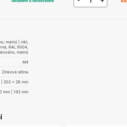
-
+
88
Skladem u dodavatele
áno, matný
| nikl,
erná, RAL 9004,
akováno, matný
M4
Zinková slitina
| 202 x 28 mm
60 mm
| 192 mm
í