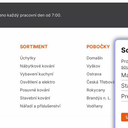
eno každý pracovní den od 7:00.
SORTIMENT
POBOČKY
S
Úchytky
Domašín
Pro
Nábytkové kování
Vyškov
so
Vybavení kuchyní
Ostrava
Ma
Osvětlení a elektro
Česká Třebová
St
Posuvné kování
Rokycany
Pr
Stavební kování
Brandýs n. L.
Nářadí a příslušenství
Vodňany
U