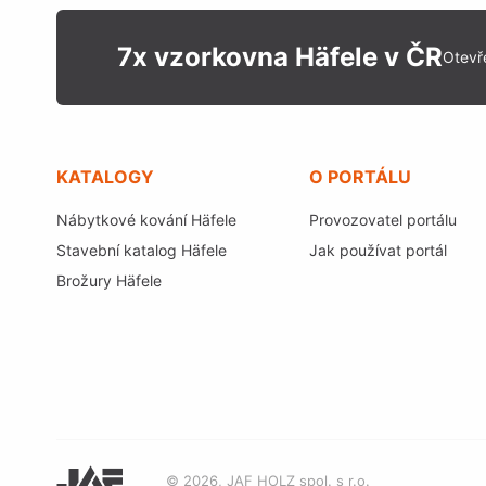
7x vzorkovna Häfele v ČR
Otevř
KATALOGY
O PORTÁLU
Nábytkové kování Häfele
Provozovatel portálu
Stavební katalog Häfele
Jak používat portál
Brožury Häfele
© 2026, JAF HOLZ spol. s r.o.