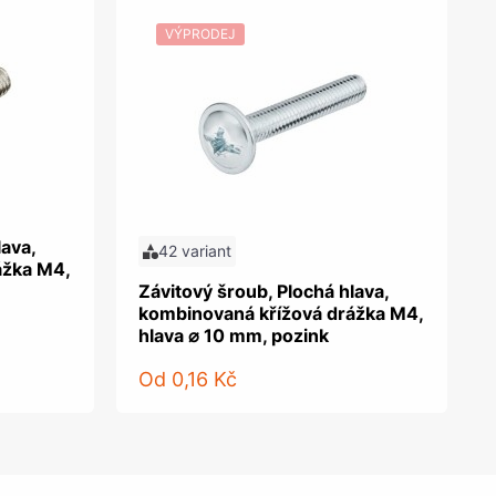
VÝPRODEJ
lava,
42 variant
ážka M4,
Závitový šroub, Plochá hlava,
kombinovaná křížová drážka M4,
hlava ⌀ 10 mm, pozink
Od
0,16 Kč