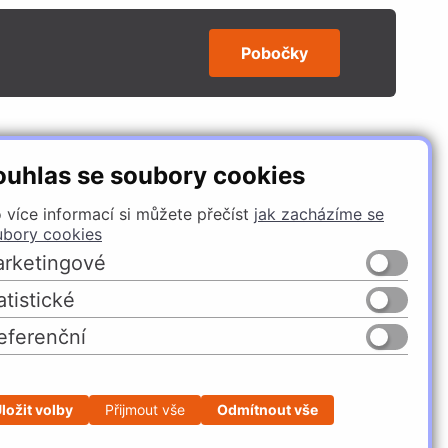
Pobočky
SLEDUJTE NÁS
ouhlas se soubory cookies
 více informací si můžete přečíst
jak zacházíme se
ubory cookies
rketingové
atistické
eferenční
Česko
Slovensko
ložit volby
Přijmout vše
Odmítnout vše
Profesionální e-shop na míru