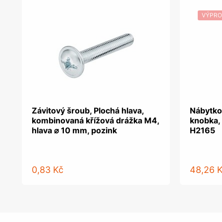
VÝPRO
Závitový šroub, Plochá hlava,
Nábytko
kombinovaná křížová drážka M4,
knobka,
hlava ⌀ 10 mm, pozink
H2165
0,83 Kč
48,26 