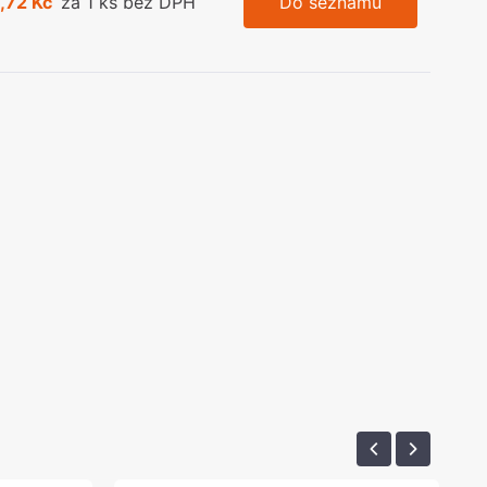
,72 Kč
za 1 ks bez DPH
Do seznamu