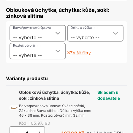
Oblouková úchytka, úchytka: kůže, sokl:
zinková slitina
Barva/povrchová úprava
Délka x výška mm
-- vyberte --
-- vyberte --
Rozteč otvorů mm
Zrušit filtry
-- vyberte --
Varianty produktu
Oblouková úchytka, úchytka: kůže,
Skladem u
sokl: zinková slitina
dodavatele
Barva/povrchová úprava
:
Světle hnědá,
Základna: Barva stříbra
,
Délka x výška mm
:
46 x 38 mm
,
Rozteč otvorů mm
:
32 mm
Kód
:
105.97.190
-
+