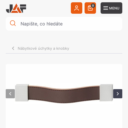
0
MENU
Nábytkové úchytky a knobky