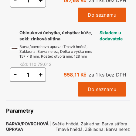
187,68 Kč
za 1 ks bez DPH
Do seznamu
Oblouková úchytka, úchytka: kůže,
Skladem u
sokl: zinková slitina
dodavatele
Barva/povrchová úprava
:
Tmavě hnědá,
Základna: Barva nerez
,
Délka x výška mm
:
157 x 8 mm
,
Rozteč otvorů mm
:
128 mm
Kód
:
110.79.012
-
+
558,11 Kč
za 1 ks bez DPH
Do seznamu
Parametry
BARVA/POVRCHOVÁ
| Světle hnědá, Základna: Barva stříbra
|
ÚPRAVA
Tmavě hnědá, Základna: Barva nerez