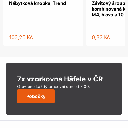
Nábytková knobka, Trend
Závitový šroub, 
kombinovaná kř
M4, hlava ⌀ 10 
103,26 Kč
0,83 Kč
7x vzorkovna Häfele v ČR
Otevřeno každý pracovní den od 7:00.
Pobočky