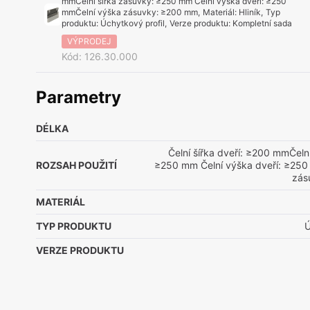
mmČelní šířka zásuvky: ≥250 mm Čelní výška dveří: ≥250
mmČelní výška zásuvky: ≥200 mm
,
Materiál
:
Hliník
,
Typ
produktu
:
Úchytkový profil
,
Verze produktu
:
Kompletní sada
VÝPRODEJ
Kód
:
126.30.000
Parametry
DÉLKA
Čelní šířka dveří: ≥200 mmČeln
ROZSAH POUŽITÍ
≥250 mm Čelní výška dveří: ≥250
zás
MATERIÁL
TYP PRODUKTU
Ú
VERZE PRODUKTU