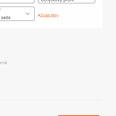
olečka
olové nohy, Nábytkové nohy a
u
chanismy nastavení
Zrušit filtry
 sada
olová kování
bytkové kluzáky a kolečka
riál