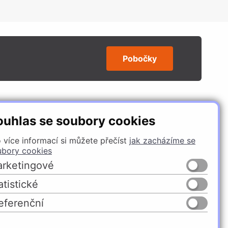
Pobočky
SLEDUJTE NÁS
ouhlas se soubory cookies
 více informací si můžete přečíst
jak zacházíme se
ubory cookies
rketingové
atistické
eferenční
Česko
Slovensko