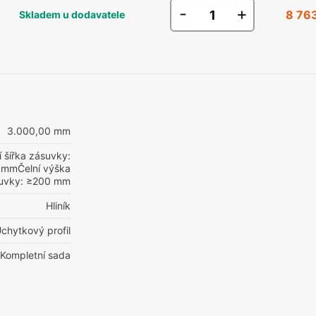
-
+
8 76
Skladem u dodavatele
3.000,00 mm
í šířka zásuvky:
 mmČelní výška
uvky: ≥200 mm
Hliník
chytkový profil
Kompletní sada