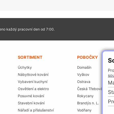
eno každý pracovní den od 7:00.
SORTIMENT
POBOČKY
S
Úchytky
Domašín
Pro
Nábytkové kování
Vyškov
so
Vybavení kuchyní
Ostrava
Ma
Osvětlení a elektro
Česká Třebová
St
Posuvné kování
Rokycany
Pr
Stavební kování
Brandýs n. L.
Nářadí a příslušenství
Vodňany