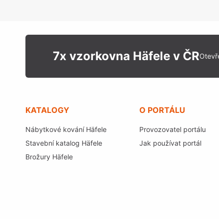
7x vzorkovna Häfele v ČR
Otevř
KATALOGY
O PORTÁLU
Nábytkové kování Häfele
Provozovatel portálu
Stavební katalog Häfele
Jak používat portál
Brožury Häfele