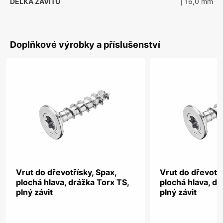
DÉLKA ZÁVITU
| 16,0 mm
Doplňkové výrobky a příslušenství
Vrut do dřevotřísky, Spax,
Vrut do dřevotří
plochá hlava, drážka Torx TS,
plochá hlava, dr
plný závit
plný závit