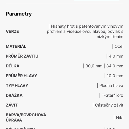
Parametry
| Hranatý hrot s patentovaným vlnovým
VERZE
profilem a víceúčelovou hlavou, povlak s
nízkým třením
MATERIÁL
| Ocel
PRŮMĚR ZÁVITU
| 4,0 mm
DÉLKA
| 30,0 mm
| 34,0 mm
PRŮMĚR HLAVY
| 10,0 mm
TYP HLAVY
| Plochá hlava
DRÁŽKA
| T-Star/Torx
ZÁVIT
| Částečný závit
BARVA/POVRCHOVÁ
| Nikl
ÚPRAVA