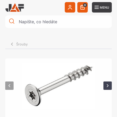
0
MENU
Šrouby