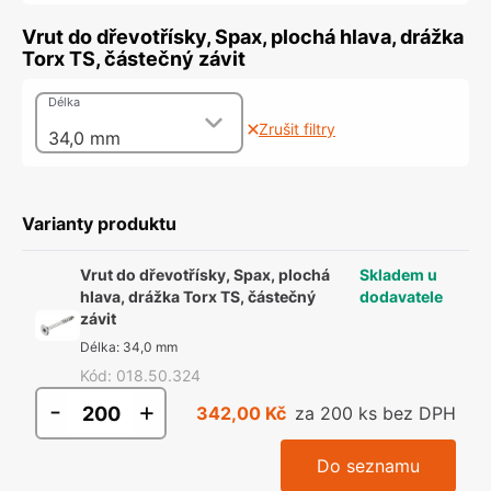
Vrut do dřevotřísky, Spax, plochá hlava, drážka
Torx TS, částečný závit
Délka
Zrušit filtry
34,0 mm
Varianty produktu
Vrut do dřevotřísky, Spax, plochá
Skladem u
hlava, drážka Torx TS, částečný
dodavatele
závit
Délka
:
34,0 mm
Kód
:
018.50.324
-
+
342,00 Kč
za 200 ks bez DPH
Do seznamu