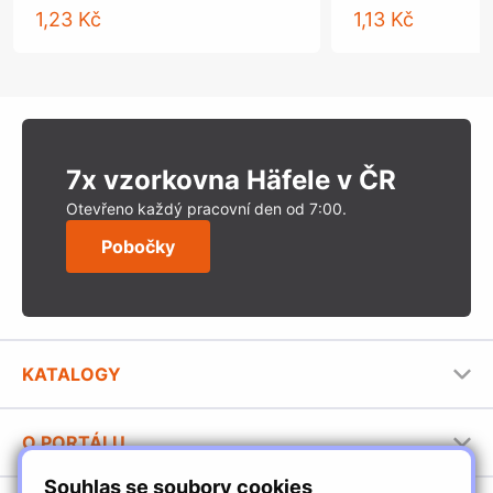
1,23 Kč
1,13 Kč
7x vzorkovna Häfele v ČR
Otevřeno každý pracovní den od 7:00.
Pobočky
KATALOGY
Nábytkové kování Häfele
O PORTÁLU
Stavební katalog Häfele
Souhlas se soubory cookies
Provozovatel portálu
Brožury Häfele