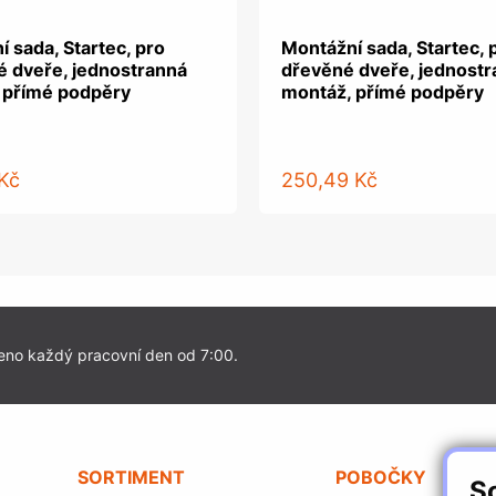
 sada, Startec, pro
Montážní sada, Startec, 
é dveře, jednostranná
dřevěné dveře, jednost
 přímé podpěry
montáž, přímé podpěry
Kč
250,49 Kč
eno každý pracovní den od 7:00.
SORTIMENT
POBOČKY
S