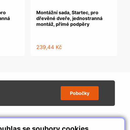
pro
Montážní sada, Startec, pro
ranná
dřevěné dveře, jednostranná
montáž, přímé podpěry
239,44 Kč
Pobočky
SLEDUJTE NÁS
ouhlas se soubory cookies