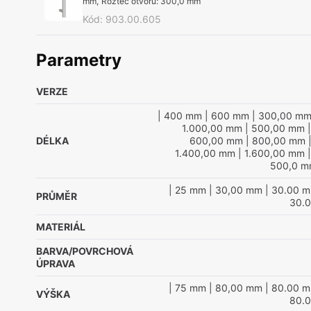
mm
,
Rozteč otvorů
:
300,0 mm
Kód
:
903.00.605
Parametry
VERZE
| 400 mm
| 600 mm
| 300,00 m
1.000,00 mm
| 500,00 mm
|
DÉLKA
600,00 mm
| 800,00 mm
|
1.400,00 mm
| 1.600,00 mm
|
500,0 
| 25 mm
| 30,00 mm
| 30.00 
PRŮMĚR
30.
MATERIÁL
BARVA/POVRCHOVÁ
ÚPRAVA
| 75 mm
| 80,00 mm
| 80.00 
VÝŠKA
80.