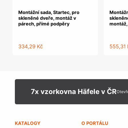
Montážní sada, Startec, pro
Montážní
skleněné dveře, montáž v
skleněn
párech, přímé podpěry
montáž,
334,29 Kč
555,31 
7x vzorkovna Häfele v ČR
Otevř
KATALOGY
O PORTÁLU