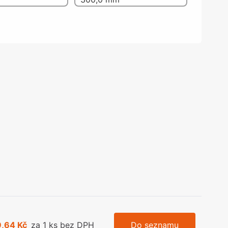
olečka
olové nohy, Nábytkové nohy a
chanismy nastavení
olová kování
bytkové kluzáky a kolečka
9,64 Kč
za 1 ks bez DPH
Do seznamu