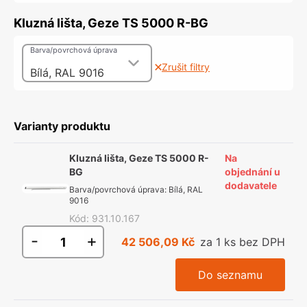
Kluzná lišta, Geze TS 5000 R-BG
Barva/povrchová úprava
Zrušit filtry
Bílá, RAL 9016
Varianty produktu
Kluzná lišta, Geze TS 5000 R-
Na
BG
objednání u
dodavatele
Barva/povrchová úprava
:
Bílá, RAL
9016
Kód
:
931.10.167
-
+
42 506,09 Kč
za 1 ks bez DPH
Do seznamu