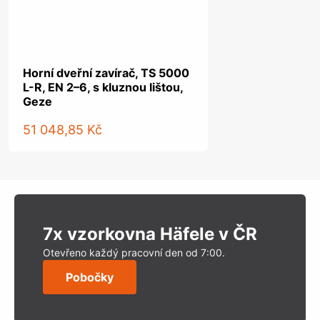
Horní dveřní zavírač, TS 5000
L-R, EN 2–6, s kluznou lištou,
Geze
51 048,85 Kč
7x vzorkovna Häfele v ČR
Otevřeno každý pracovní den od 7:00.
Pobočky