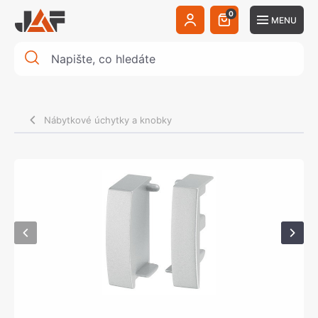
0
MENU
Nábytkové úchytky a knobky