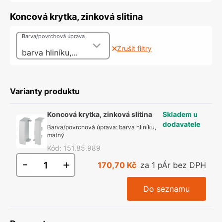
Koncová krytka, zinková slitina
Barva/povrchová úprava
Zrušit filtry
barva hliníku, matný
Varianty produktu
Koncová krytka, zinková slitina
Skladem u
dodavatele
Barva/povrchová úprava
:
barva hliníku,
matný
Kód
:
151.85.989
-
+
170,70 Kč
za 1 pÁr bez DPH
Do seznamu