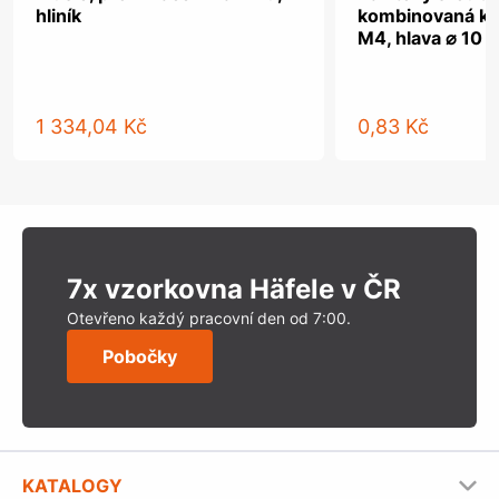
hliník
kombinovaná kř
M4, hlava ⌀ 10 
1 334,04 Kč
0,83 Kč
7x vzorkovna Häfele v ČR
Otevřeno každý pracovní den od 7:00.
Pobočky
KATALOGY