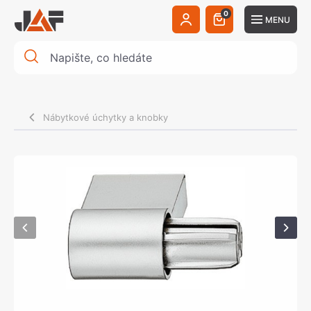
0
MENU
Nábytkové úchytky a knobky