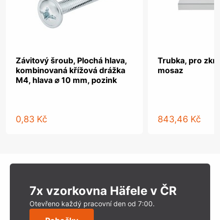
Závitový šroub, Plochá hlava,
Trubka, pro zkrá
kombinovaná křížová drážka
mosaz
M4, hlava ⌀ 10 mm, pozink
0,83 Kč
843,46 Kč
7x vzorkovna Häfele v ČR
Otevřeno každý pracovní den od 7:00.