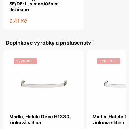
SF/DF-L, s montážním
držákem
9,41 Kč
Doplňkové výrobky a příslušenství
VÝPRODEJ
VÝPRODEJ
Madlo, Häfele Déco H1330,
Madlo, Häfele 
zinková slitina
zinková slitina