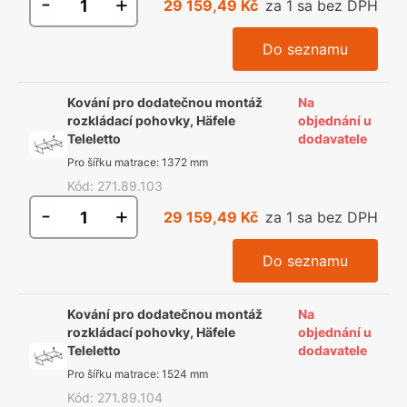
-
+
29 159,49 Kč
za 1 sa bez DPH
Do seznamu
Kování pro dodatečnou montáž
Na
rozkládací pohovky, Häfele
objednání u
Teleletto
dodavatele
Pro šířku matrace
:
1372 mm
Kód
:
271.89.103
-
+
29 159,49 Kč
za 1 sa bez DPH
Do seznamu
Kování pro dodatečnou montáž
Na
rozkládací pohovky, Häfele
objednání u
Teleletto
dodavatele
Pro šířku matrace
:
1524 mm
Kód
:
271.89.104