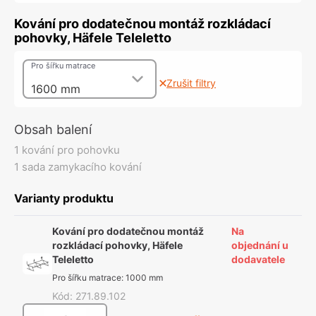
Kování pro dodatečnou montáž rozkládací
pohovky, Häfele Teleletto
Pro šířku matrace
Zrušit filtry
1600 mm
Obsah balení
1 kování pro pohovku
1 sada zamykacího kování
Varianty produktu
Kování pro dodatečnou montáž
Na
rozkládací pohovky, Häfele
objednání u
Teleletto
dodavatele
Pro šířku matrace
:
1000 mm
Kód
:
271.89.102