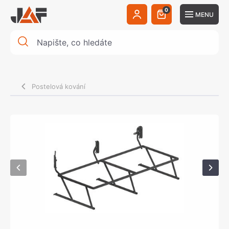
0
MENU
Postelová kování