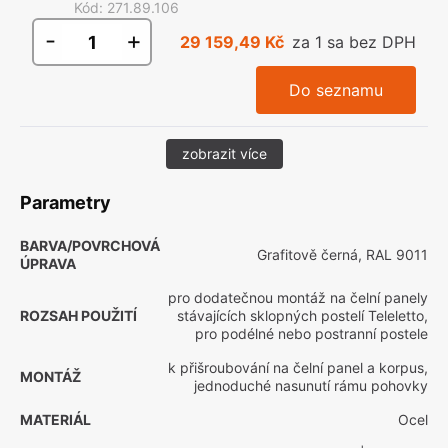
Kód
:
271.89.106
-
+
29 159,49 Kč
za 1 sa bez DPH
Do seznamu
zobrazit více
Parametry
BARVA/POVRCHOVÁ
Grafitově černá, RAL 9011
ÚPRAVA
pro dodatečnou montáž na čelní panely
ROZSAH POUŽITÍ
stávajících sklopných postelí Teleletto,
pro podélné nebo postranní postele
k přišroubování na čelní panel a korpus,
MONTÁŽ
jednoduché nasunutí rámu pohovky
MATERIÁL
Ocel