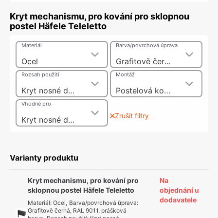
Kryt mechanismu, pro kování pro sklopnou
postel Häfele Teleletto
Materiál
Barva/povrchová úprava
Ocel
Grafitově černá, RAL 9011, prášková barva
Rozsah použití
Montáž
Kryt nosné desky
Postelová kování
Vhodné pro
Zrušit filtry
Kryt nosné desky
Varianty produktu
Kryt mechanismu, pro kování pro
Na
sklopnou postel Häfele Teleletto
objednání u
dodavatele
Materiál
:
Ocel
,
Barva/povrchová úprava
:
Grafitově černá, RAL 9011, prášková