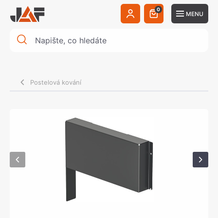
0
MENU
Postelová kování