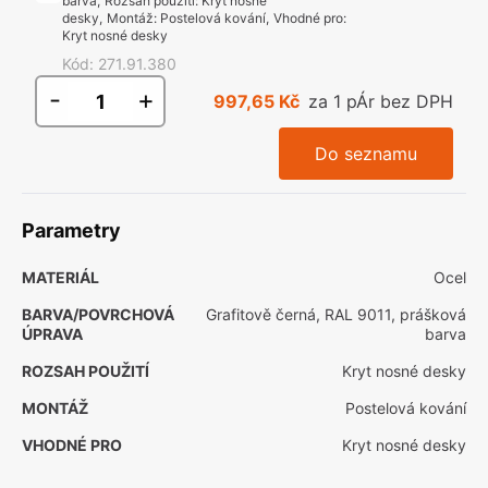
barva
,
Rozsah použití
:
Kryt nosné
desky
,
Montáž
:
Postelová kování
,
Vhodné pro
:
Kryt nosné desky
Kód
:
271.91.380
-
+
997,65 Kč
za 1 pÁr bez DPH
Do seznamu
Parametry
MATERIÁL
Ocel
BARVA/POVRCHOVÁ
Grafitově černá, RAL 9011, prášková
ÚPRAVA
barva
ROZSAH POUŽITÍ
Kryt nosné desky
MONTÁŽ
Postelová kování
VHODNÉ PRO
Kryt nosné desky