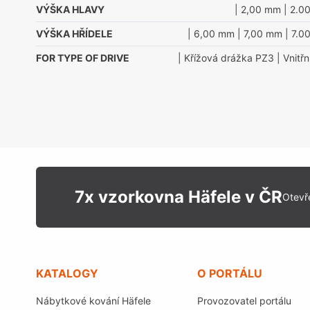
VÝŠKA HLAVY
| 2,00 mm
| 2.0
VÝŠKA HŘÍDELE
| 6,00 mm
| 7,00 mm
| 7.0
FOR TYPE OF DRIVE
| Křížová drážka PZ3
| Vnitř
7x vzorkovna Häfele v ČR
Otevř
KATALOGY
O PORTÁLU
Nábytkové kování Häfele
Provozovatel portálu