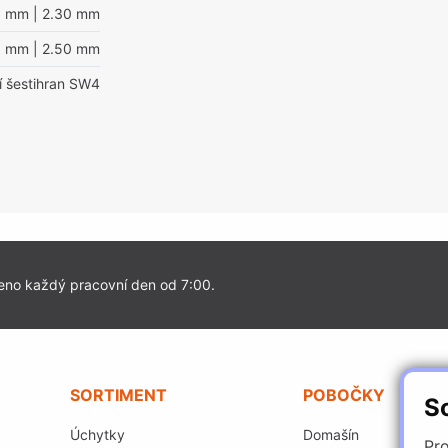
0 mm
| 2.30 mm
0 mm
| 2.50 mm
ní šestihran SW4
eno každý pracovní den od 7:00.
SORTIMENT
POBOČKY
S
Úchytky
Domašín
Pro