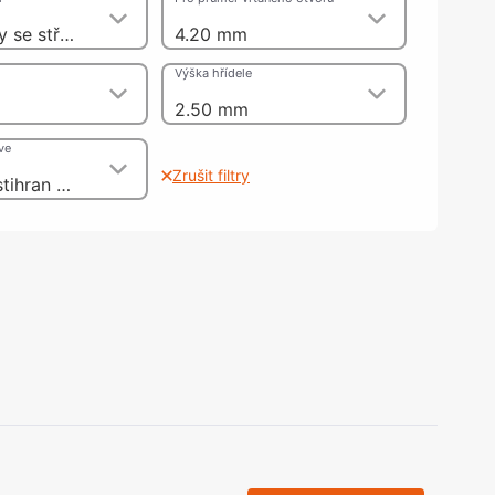
olečka
pro šrouby se středovým otvorem, vnitřní šestihran SW4
4.20 mm
olové nohy, Nábytkové nohy a
chanismy nastavení
Výška hřídele
olová kování
bytkové kluzáky a kolečka
2.50 mm
ve
Zrušit filtry
Vnitřní šestihran SW4