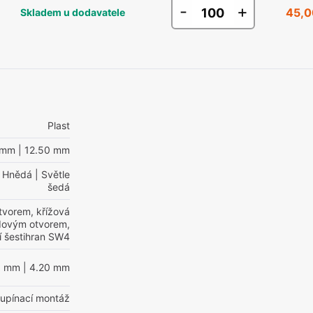
-
+
45,0
Skladem u dodavatele
Plast
 mm
| 12.50 mm
 Hnědá
| Světle
šedá
tvorem, křížová
edovým otvorem,
ní šestihran SW4
0 mm
| 4.20 mm
 upínací montáž