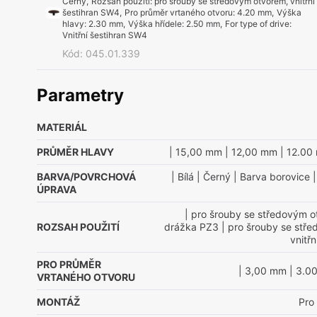
Černý
,
Rozsah použití
:
pro šrouby se středovým otvorem, vnitřní
šestihran SW4
,
Pro průměr vrtaného otvoru
:
4.20 mm
,
Výška
hlavy
:
2.30 mm
,
Výška hřídele
:
2.50 mm
,
For type of drive
:
Vnitřní šestihran SW4
Kód
:
045.01.339
Parametry
MATERIÁL
PRŮMĚR HLAVY
| 15,00 mm
| 12,00 mm
| 12.00
BARVA/POVRCHOVÁ
| Bílá
| Černý
| Barva borovice
|
ÚPRAVA
| pro šrouby se středovým o
ROZSAH POUŽITÍ
drážka PZ3
| pro šrouby se stř
vnitř
PRO PRŮMĚR
| 3,00 mm
| 3.0
VRTANÉHO OTVORU
MONTÁŽ
Pro