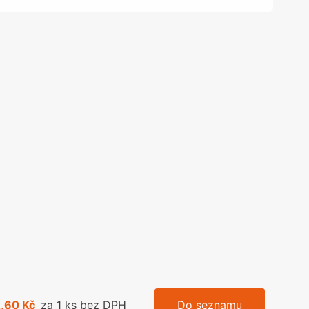
olečka
olové nohy, Nábytkové nohy a
chanismy nastavení
olová kování
bytkové kluzáky a kolečka
2,60 Kč
za 1 ks bez DPH
Do seznamu