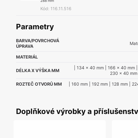
288 mm
Kód
:
116.11.516
Parametry
BARVA/POVRCHOVÁ
Mat
ÚPRAVA
MATERIÁL
| 134 x 40 mm
| 166 x 40 mm
|
DÉLKA X VÝŠKA MM
230 x 40 mm
ROZTEČ OTVORŮ MM
| 160 mm
| 192 mm
| 128 mm
| 22
Doplňkové výrobky a příslušenstv