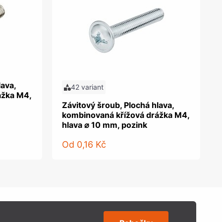
lava,
42 variant
ážka M4,
Závitový šroub, Plochá hlava,
kombinovaná křížová drážka M4,
hlava ⌀ 10 mm, pozink
Od
0,16 Kč