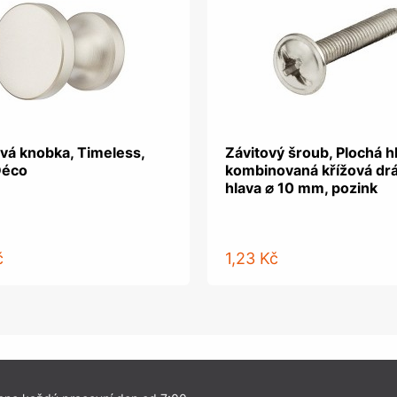
vá knobka, Timeless,
Závitový šroub, Plochá h
Déco
kombinovaná křížová dr
hlava ⌀ 10 mm, pozink
č
1,23 Kč