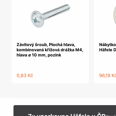
Závitový šroub, Plochá hlava,
Nábytko
kombinovaná křížová drážka M4,
Häfele 
hlava ⌀ 10 mm, pozink
0,83 Kč
96,19 K