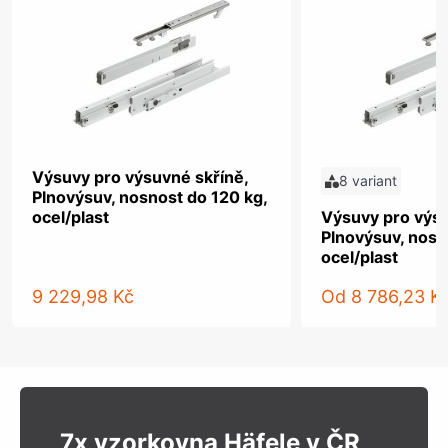
Výsuvy pro výsuvné skříně,
8 variant
Plnovýsuv, nosnost do 120 kg,
ocel/plast
Výsuvy pro výsu
Plnovýsuv, nosn
ocel/plast
9 229,98 Kč
Od
8 786,23 K
7x vzorkovna Häfele v ČR