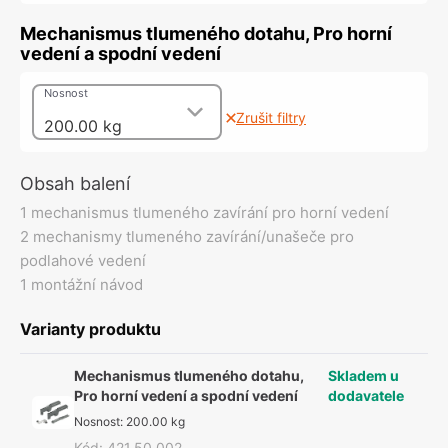
Mechanismus tlumeného dotahu, Pro horní
vedení a spodní vedení
Nosnost
Zrušit filtry
200.00 kg
Obsah balení
1 mechanismus tlumeného zavírání pro horní vedení
2 mechanismy tlumeného zavírání/unašeče pro
podlahové vedení
1 montážní návod
Varianty produktu
Mechanismus tlumeného dotahu,
Skladem u
Pro horní vedení a spodní vedení
dodavatele
Nosnost
:
200.00 kg
Kód
:
421.50.002