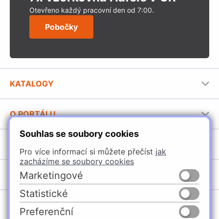
Otevřeno každý pracovní den od 7:00.
Pobočky
KATALOGY
Nábytkové kování Häfele
O PORTÁLU
Stavební katalog Häfele
Souhlas se soubory cookies
Provozovatel portálu
Brožury Häfele
SORTIMENT
Pro více informací si můžete přečíst
jak
Jak používat portál
zacházíme se soubory cookies
Úchytky
Marketingové
POBOČKY
Nábytkové kování
Statistické
Domašín
Vybavení kuchyní
Preferenční
Vyškov
Osvětlení a elektro
Česko
Slovensko