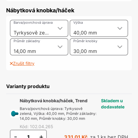
Nábytková knobka/háček
Barva/povrchová úprava
Výška
Tyrkysově zelená
40,00 mm
Průměr základny
Průměr knobky
14,00 mm
30,00 mm
Zrušit filtry
Varianty produktu
Nábytková knobka/háček, Trend
Skladem u
dodavatele
Barva/povrchová úprava
:
Tyrkysově
zelená
,
Výška
:
40,00 mm
,
Průměr základny
:
14,00 mm
,
Průměr knobky
:
30,00 mm
Kód
:
102.04.265
-
+
331,01 Kč
za 1 ks bez DPH