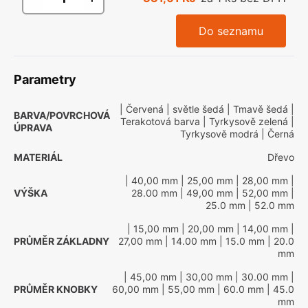
Do seznamu
Parametry
| Červená
| světle šedá
| Tmavě šedá
|
BARVA/POVRCHOVÁ
Terakotová barva
| Tyrkysově zelená
|
ÚPRAVA
Tyrkysově modrá
| Černá
MATERIÁL
Dřevo
| 40,00 mm
| 25,00 mm
| 28,00 mm
|
VÝŠKA
28.00 mm
| 49,00 mm
| 52,00 mm
|
25.0 mm
| 52.0 mm
| 15,00 mm
| 20,00 mm
| 14,00 mm
|
PRŮMĚR ZÁKLADNY
27,00 mm
| 14.00 mm
| 15.0 mm
| 20.0
mm
| 45,00 mm
| 30,00 mm
| 30.00 mm
|
PRŮMĚR KNOBKY
60,00 mm
| 55,00 mm
| 60.0 mm
| 45.0
mm