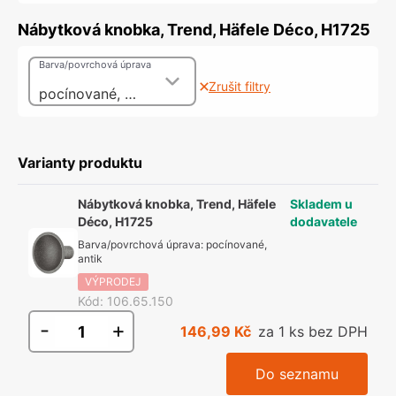
Nábytková knobka, Trend, Häfele Déco, H1725
Barva/povrchová úprava
Zrušit filtry
pocínované, antik
Varianty produktu
Nábytková knobka, Trend, Häfele
Skladem u
Déco, H1725
dodavatele
Barva/povrchová úprava
:
pocínované,
antik
VÝPRODEJ
Kód
:
106.65.150
-
+
146,99 Kč
za 1 ks bez DPH
Do seznamu