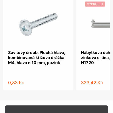
VÝPRODEJ
Závitový šroub, Plochá hlava,
Nábytková úchyt
kombinovaná křížová drážka
zinková slitina,
M4, hlava ⌀ 10 mm, pozink
H1720
0,83 Kč
323,42 Kč