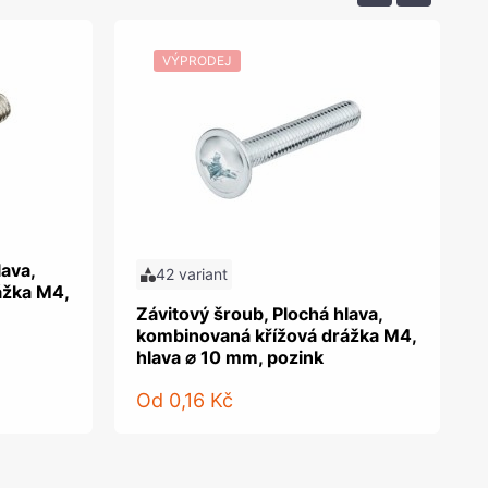
VÝPRODEJ
lava,
42 variant
ážka M4,
Závitový šroub, Plochá hlava,
kombinovaná křížová drážka M4,
hlava ⌀ 10 mm, pozink
Od
0,16 Kč