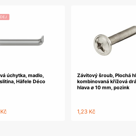
DEJ
vá úchytka, madlo,
Závitový šroub, Plochá h
slitina, Häfele Déco
kombinovaná křížová dr
hlava ⌀ 10 mm, pozink
 Kč
1,23 Kč