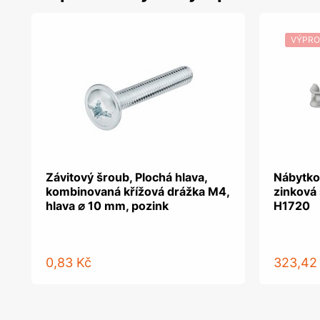
VÝPRO
Závitový šroub, Plochá hlava,
Nábytko
kombinovaná křížová drážka M4,
zinková 
hlava ⌀ 10 mm, pozink
H1720
0,83 Kč
323,42