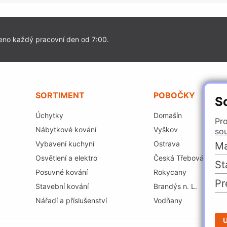
eno každý pracovní den od 7:00.
SORTIMENT
POBOČKY
S
Úchytky
Domašín
Pro
Nábytkové kování
Vyškov
so
Vybavení kuchyní
Ostrava
Ma
Osvětlení a elektro
Česká Třebová
St
Posuvné kování
Rokycany
Pr
Stavební kování
Brandýs n. L.
Nářadí a příslušenství
Vodňany
U