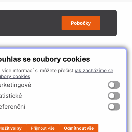
Pobočky
SLEDUJTE NÁS
ouhlas se soubory cookies
 více informací si můžete přečíst
jak zacházíme se
ubory cookies
rketingové
atistické
eferenční
Česko
Slovensko
ložit volby
Přijmout vše
Odmítnout vše