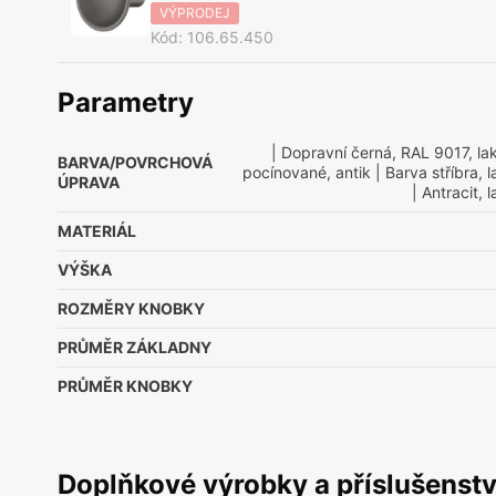
VÝPRODEJ
Kód
:
106.65.450
Parametry
| Dopravní černá, RAL 9017, l
BARVA/POVRCHOVÁ
pocínované, antik
| Barva stříbra,
ÚPRAVA
| Antracit,
MATERIÁL
VÝŠKA
ROZMĚRY KNOBKY
PRŮMĚR ZÁKLADNY
PRŮMĚR KNOBKY
Doplňkové výrobky a příslušenstv