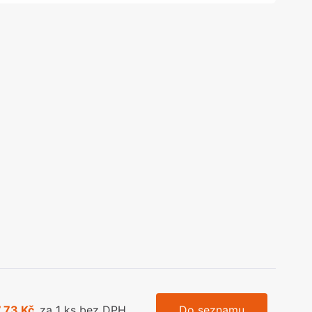
olečka
olové nohy, Nábytkové nohy a
chanismy nastavení
olová kování
bytkové kluzáky a kolečka
,73 Kč
za 1 ks bez DPH
Do seznamu