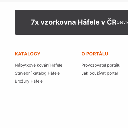
7x vzorkovna Häfele v ČR
Otevř
KATALOGY
O PORTÁLU
Nábytkové kování Häfele
Provozovatel portálu
Stavební katalog Häfele
Jak používat portál
Brožury Häfele