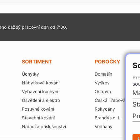
eno každý pracovní den od 7:00.
SORTIMENT
POBOČKY
S
Úchytky
Domašín
Pro
Nábytkové kování
Vyškov
so
Vybavení kuchyní
Ostrava
Ma
Osvětlení a elektro
Česká Třebová
St
Posuvné kování
Rokycany
Pr
Stavební kování
Brandýs n. L.
Nářadí a příslušenství
Vodňany
U