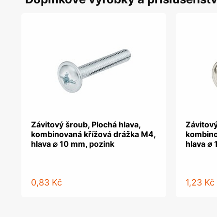
Závitový šroub, Plochá hlava,
Závitový
kombinovaná křížová drážka M4,
kombino
hlava ⌀ 10 mm, pozink
hlava ⌀
0,83 Kč
1,23 Kč