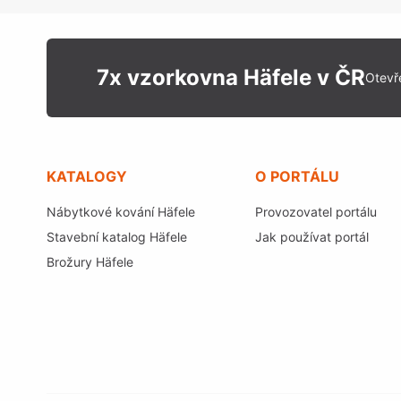
7x vzorkovna Häfele v ČR
Otevř
KATALOGY
O PORTÁLU
Nábytkové kování Häfele
Provozovatel portálu
Stavební katalog Häfele
Jak používat portál
Brožury Häfele