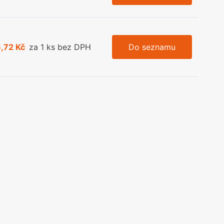
,72 Kč
za 1 ks bez DPH
Do seznamu