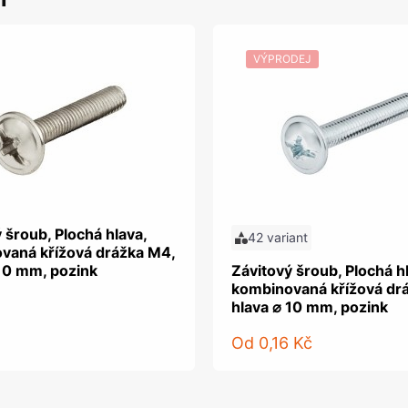
VÝPRODEJ
 šroub, Plochá hlava,
42 variant
vaná křížová drážka M4,
 10 mm, pozink
Závitový šroub, Plochá h
kombinovaná křížová dr
hlava ⌀ 10 mm, pozink
Od
0,16 Kč