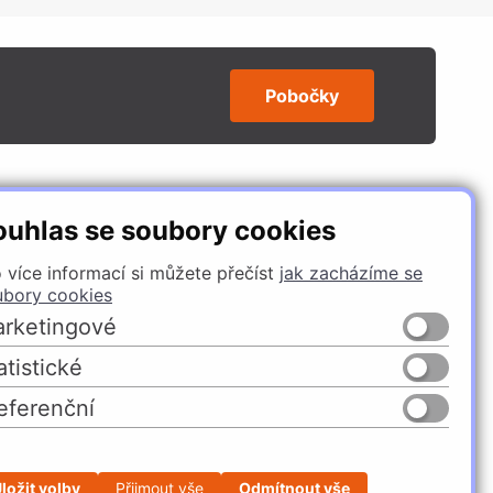
Pobočky
SLEDUJTE NÁS
ouhlas se soubory cookies
 více informací si můžete přečíst
jak zacházíme se
ubory cookies
rketingové
atistické
eferenční
Česko
Slovensko
ložit volby
Přijmout vše
Odmítnout vše