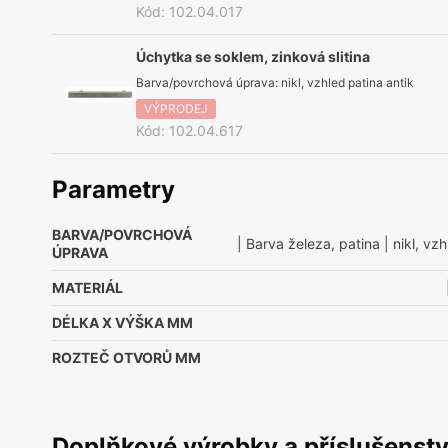
Kód
:
102.04.017
Úchytka se soklem, zinková slitina
Barva/povrchová úprava
:
nikl, vzhled patina antik
VÝPRODEJ
Kód
:
102.04.617
Parametry
BARVA/POVRCHOVÁ
| Barva železa, patina
| nikl, vz
ÚPRAVA
MATERIÁL
DÉLKA X VÝŠKA MM
ROZTEČ OTVORŮ MM
Doplňkové výrobky a příslušenstv