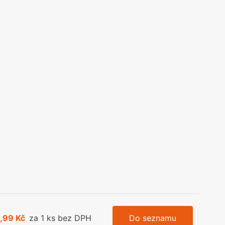
olečka
olové nohy, Nábytkové nohy a
chanismy nastavení
olová kování
bytkové kluzáky a kolečka
,99 Kč
za 1 ks bez DPH
Do seznamu