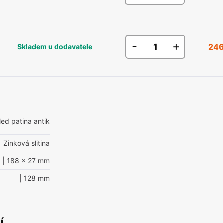
-
+
246
Skladem u dodavatele
hled patina antik
| Zinková slitina
| 188 x 27 mm
| 128 mm
í