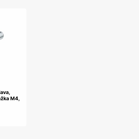
lava,
ážka M4,