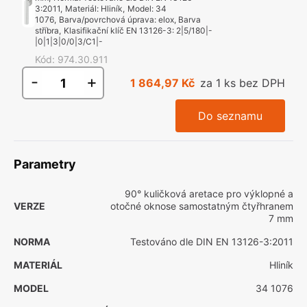
3:2011
,
Materiál
:
Hliník
,
Model
:
34
1076
,
Barva/povrchová úprava
:
elox, Barva
stříbra
,
Klasifikační klíč EN 13126-3
:
2|5/180|-
|0|1|3|0/0|3/C1|-
Kód
:
974.30.911
-
+
1 864,97 Kč
za 1 ks bez DPH
Do seznamu
Parametry
90° kuličková aretace pro výklopné a
VERZE
otočné oknose samostatným čtyřhranem
7 mm
NORMA
Testováno dle DIN EN 13126-3:2011
MATERIÁL
Hliník
MODEL
34 1076