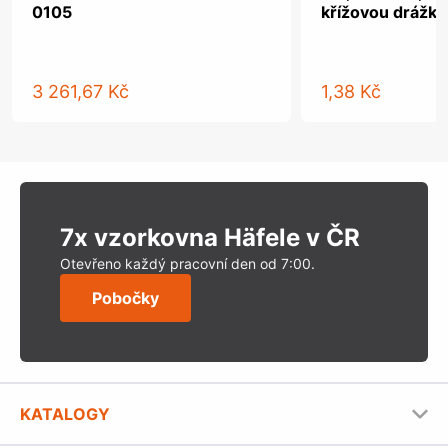
0105
křížovou drážk
3 261,67 Kč
1,38 Kč
7x vzorkovna Häfele v ČR
Otevřeno každý pracovní den od 7:00.
Pobočky
KATALOGY