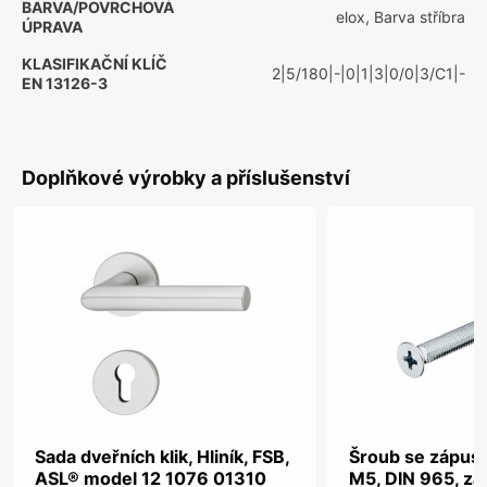
BARVA/POVRCHOVÁ
elox, Barva stříbra
ÚPRAVA
KLASIFIKAČNÍ KLÍČ
2|5/180|-|0|1|3|0/0|3/C1|-
EN 13126-3
Doplňkové výrobky a příslušenství
Sada dveřních klik, Hliník, FSB,
Šroub se zápust
ASL® model 12 1076 01310
M5, DIN 965, zá