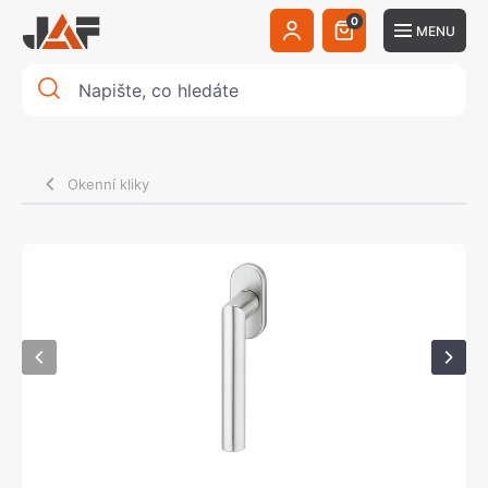
0
MENU
Okenní kliky