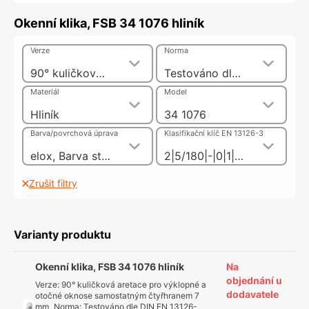
Okenní klika, FSB 34 1076 hliník
Verze
Norma
90° kuličková aretace pro výklopné a otočné oknose samostatným čtyřhranem 7 mm
Testováno dle DIN EN 13126-3:2011
Materiál
Model
Hliník
34 1076
Barva/povrchová úprava
Klasifikační klíč EN 13126-3
elox, Barva stříbra
2|5/180|-|0|1|3|0/0|3/C1|-
Zrušit filtry
Varianty produktu
Okenní klika, FSB 34 1076 hliník
Na
objednání u
Verze
:
90° kuličková aretace pro výklopné a
dodavatele
otočné oknose samostatným čtyřhranem 7
mm
,
Norma
:
Testováno dle DIN EN 13126-