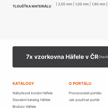
| 2,50 mm
| 1,00 mm
| 1,60 mm
|
TLOUŠŤKA MATERIÁLU
7x vzorkovna Häfele v ČR
Otevř
KATALOGY
O PORTÁLU
Nábytkové kování Häfele
Provozovatel portálu
Stavební katalog Häfele
Jak používat portál
Brožury Häfele