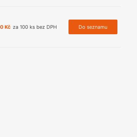
0 Kč
za 100 ks bez DPH
Do seznamu