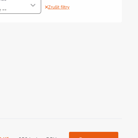
olečka
Zrušit filtry
 --
olové nohy, Nábytkové nohy a
chanismy nastavení
olová kování
bytkové kluzáky a kolečka