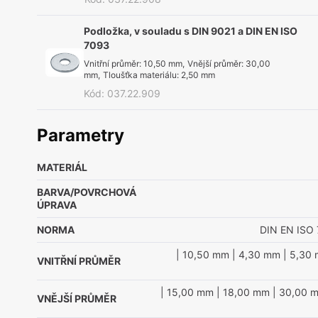
Podložka, v souladu s DIN 9021 a DIN EN ISO
7093
Vnitřní průměr
:
10,50 mm
,
Vnější průměr
:
30,00
mm
,
Tloušťka materiálu
:
2,50 mm
Kód
:
037.22.909
Parametry
MATERIÁL
BARVA/POVRCHOVÁ
ÚPRAVA
NORMA
DIN EN ISO
| 10,50 mm
| 4,30 mm
| 5,30
VNITŘNÍ PRŮMĚR
| 15,00 mm
| 18,00 mm
| 30,00 
VNĚJŠÍ PRŮMĚR