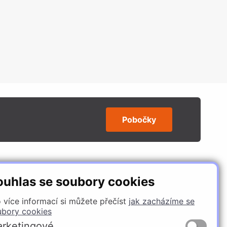
Pobočky
SLEDUJTE NÁS
ouhlas se soubory cookies
 více informací si můžete přečíst
jak zacházíme se
ubory cookies
rketingové