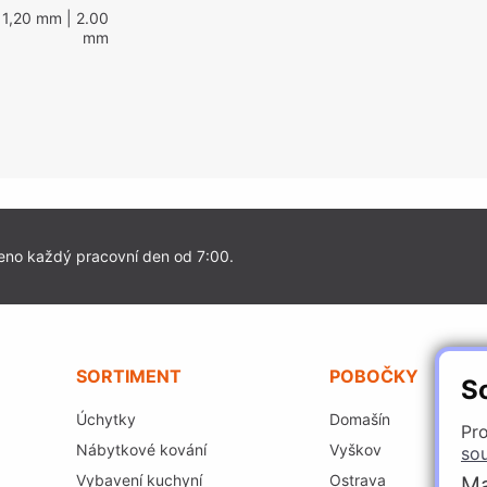
 1,20 mm
| 2.00
mm
eno každý pracovní den od 7:00.
SORTIMENT
POBOČKY
S
Úchytky
Domašín
Pro
Nábytkové kování
Vyškov
so
Vybavení kuchyní
Ostrava
Ma