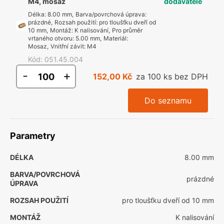
M4, mosaz
dodavatele
Délka
:
8.00 mm
,
Barva/povrchová úprava
:
prázdné
,
Rozsah použití
:
pro tloušťku dveří od
10 mm
,
Montáž
:
K nalisování
,
Pro průměr
vrtaného otvoru
:
5.00 mm
,
Materiál
:
Mosaz
,
Vnitřní závit
:
M4
Kód
:
051.45.004
-
+
152,00 Kč
za 100 ks bez DPH
Do seznamu
Parametry
DÉLKA
8.00 mm
BARVA/POVRCHOVÁ
prázdné
ÚPRAVA
ROZSAH POUŽITÍ
pro tloušťku dveří od 10 mm
MONTÁŽ
K nalisování