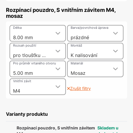
Rozpínací pouzdro, S vnitřním závitem M4,
mosaz
Délka
Barva/povrchová úprava
8.00 mm
prázdné
Rozsah použití
Montáž
pro tloušťku dveří od 10 mm
K nalisování
Pro průměr vrtaného otvoru
Materiál
5.00 mm
Mosaz
Vnitřní závit
Zrušit filtry
M4
Varianty produktu
Rozpínací pouzdro, S vnitřním závitem
Skladem u