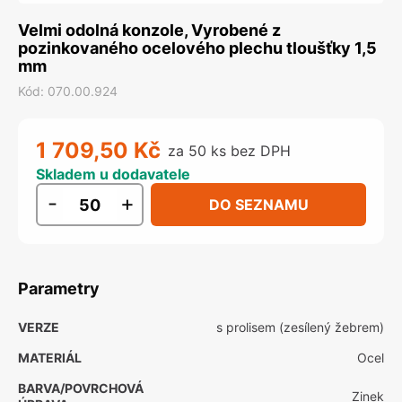
Velmi odolná konzole, Vyrobené z
pozinkovaného ocelového plechu tloušťky 1,5
mm
Kód
:
070.00.924
1 709,50 Kč
za 50 ks bez DPH
Skladem u dodavatele
-
+
DO SEZNAMU
Parametry
VERZE
s prolisem (zesílený žebrem)
MATERIÁL
Ocel
BARVA/POVRCHOVÁ
Zinek