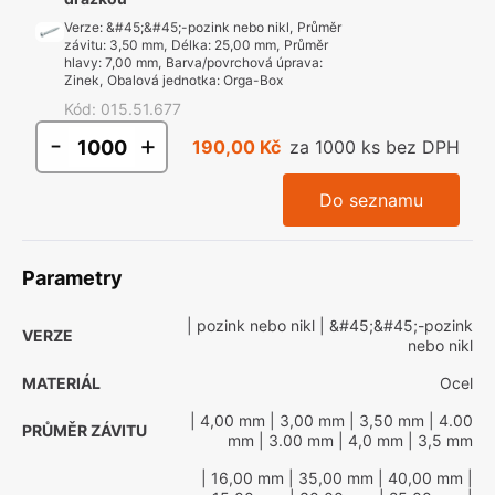
Verze
:
&#45;&#45;-pozink nebo nikl
,
Průměr
závitu
:
3,50 mm
,
Délka
:
25,00 mm
,
Průměr
hlavy
:
7,00 mm
,
Barva/povrchová úprava
:
Zinek
,
Obalová jednotka
:
Orga-Box
Kód
:
015.51.677
-
+
190,00 Kč
za 1000 ks bez DPH
Do seznamu
Parametry
| pozink nebo nikl
| &#45;&#45;-pozink
VERZE
nebo nikl
MATERIÁL
Ocel
| 4,00 mm
| 3,00 mm
| 3,50 mm
| 4.00
PRŮMĚR ZÁVITU
mm
| 3.00 mm
| 4,0 mm
| 3,5 mm
| 16,00 mm
| 35,00 mm
| 40,00 mm
|