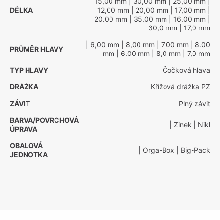
15,00 mm
| 30,00 mm
| 25,00 mm
|
DÉLKA
12,00 mm
| 20,00 mm
| 17,00 mm
|
20.00 mm
| 35.00 mm
| 16.00 mm
|
30,0 mm
| 17,0 mm
| 6,00 mm
| 8,00 mm
| 7,00 mm
| 8.00
PRŮMĚR HLAVY
mm
| 6.00 mm
| 8,0 mm
| 7,0 mm
TYP HLAVY
Čočková hlava
DRÁŽKA
Křížová drážka PZ
ZÁVIT
Plný závit
BARVA/POVRCHOVÁ
| Zinek
| Nikl
ÚPRAVA
OBALOVÁ
| Orga-Box
| Big-Pack
JEDNOTKA