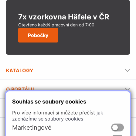
7x vzorkovna Häfele v ČR
Otevřeno každý pracovní den od 7:00.
Pobočky
KATALOGY
Nábytkové kování Häfele
O PORTÁLU
Stavební katalog Häfele
Souhlas se soubory cookies
Provozovatel portálu
Brožury Häfele
SORTIMENT
Jak používat portál
Pro více informací si můžete přečíst
jak
zacházíme se soubory cookies
Úchytky
POBOČKY
Marketingové
Nábytkové kování