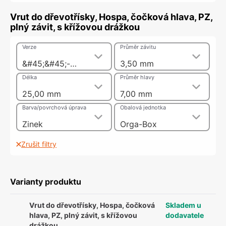
Vrut do dřevotřísky, Hospa, čočková hlava, PZ,
plný závit, s křížovou drážkou
Verze
Průměr závitu
&#45;&#45;-pozink nebo nikl
3,50 mm
Délka
Průměr hlavy
25,00 mm
7,00 mm
Barva/povrchová úprava
Obalová jednotka
Zinek
Orga-Box
Zrušit filtry
Varianty produktu
Vrut do dřevotřísky, Hospa, čočková
Skladem u
hlava, PZ, plný závit, s křížovou
dodavatele
drážkou