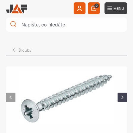
0
MENU
Šrouby