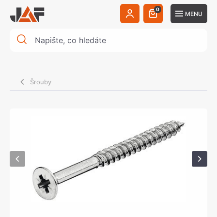
0
MENU
Šrouby