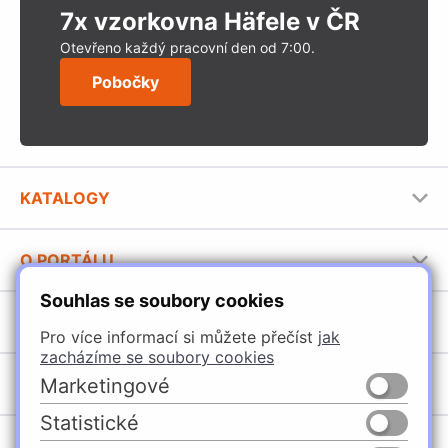
7x vzorkovna Häfele v ČR
Otevřeno každý pracovní den od 7:00.
Pobočky
KATALOGY
Nábytkové kování Häfele
O PORTÁLU
Stavební katalog Häfele
Souhlas se soubory cookies
Provozovatel portálu
Brožury Häfele
SORTIMENT
Jak používat portál
Pro více informací si můžete přečíst
jak
zacházíme se soubory cookies
Úchytky
POBOČKY
Marketingové
Nábytkové kování
Statistické
Domašín
Vybavení kuchyní