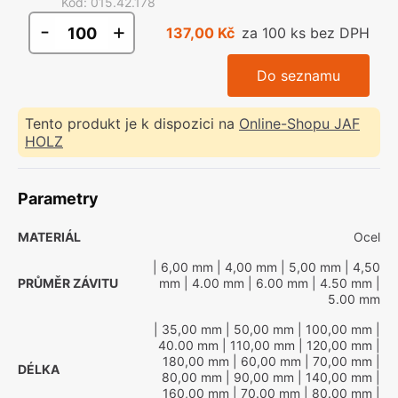
Kód
:
015.42.178
-
+
137,00 Kč
za 100 ks bez DPH
Do seznamu
Tento produkt je k dispozici na
Online-Shopu JAF
HOLZ
Parametry
MATERIÁL
Ocel
| 6,00 mm
| 4,00 mm
| 5,00 mm
| 4,50
PRŮMĚR ZÁVITU
mm
| 4.00 mm
| 6.00 mm
| 4.50 mm
|
5.00 mm
| 35,00 mm
| 50,00 mm
| 100,00 mm
|
40.00 mm
| 110,00 mm
| 120,00 mm
|
180,00 mm
| 60,00 mm
| 70,00 mm
|
DÉLKA
80,00 mm
| 90,00 mm
| 140,00 mm
|
160,00 mm
| 70.00 mm
| 80.00 mm
|