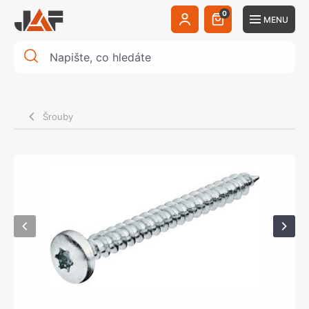
0
MENU
Šrouby