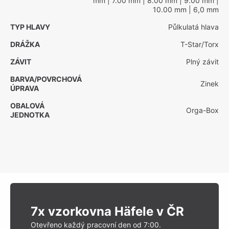
mm
| 7.00 mm
| 8.00 mm
| 9.00 mm
|
10.00 mm
| 6,0 mm
TYP HLAVY
Půlkulatá hlava
DRÁŽKA
T-Star/Torx
ZÁVIT
Plný závit
BARVA/POVRCHOVÁ
Zinek
ÚPRAVA
OBALOVÁ
Orga-Box
JEDNOTKA
7x vzorkovna Häfele v ČR
Otevřeno každý pracovní den od 7:00.