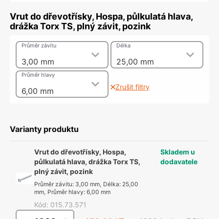
Vrut do dřevotřísky, Hospa, půlkulatá hlava,
drážka Torx TS, plný závit, pozink
Průměr závitu
Délka
3,00 mm
25,00 mm
Průměr hlavy
Zrušit filtry
6,00 mm
Varianty produktu
Vrut do dřevotřísky, Hospa,
Skladem u
půlkulatá hlava, drážka Torx TS,
dodavatele
plný závit, pozink
Průměr závitu
:
3,00 mm
,
Délka
:
25,00
mm
,
Průměr hlavy
:
6,00 mm
Kód
:
015.73.571