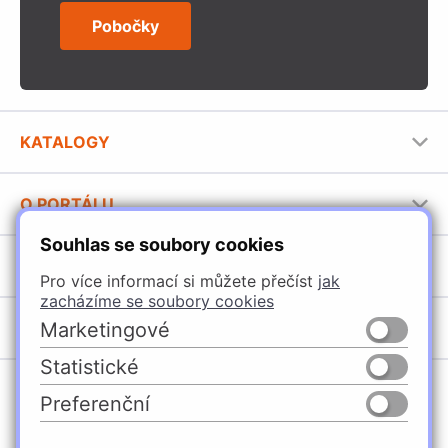
Pobočky
KATALOGY
Nábytkové kování Häfele
O PORTÁLU
Stavební katalog Häfele
Souhlas se soubory cookies
Provozovatel portálu
Brožury Häfele
SORTIMENT
Jak používat portál
Pro více informací si můžete přečíst
jak
zacházíme se soubory cookies
Úchytky
POBOČKY
Marketingové
Nábytkové kování
Statistické
Domašín
Vybavení kuchyní
Preferenční
Vyškov
Osvětlení a elektro
Česko
Slovensko
Ostrava
Posuvné kování