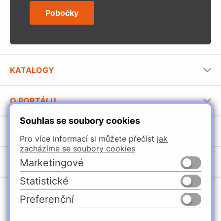
Pobočky
KATALOGY
Nábytkové kování Häfele
O PORTÁLU
Stavební katalog Häfele
Souhlas se soubory cookies
Provozovatel portálu
Brožury Häfele
SORTIMENT
Jak používat portál
Pro více informací si můžete přečíst
jak
zacházíme se soubory cookies
Úchytky
POBOČKY
Marketingové
Nábytkové kování
Statistické
Domašín
Vybavení kuchyní
Preferenční
Vyškov
Osvětlení a elektro
Česko
Slovensko
Ostrava
Posuvné kování