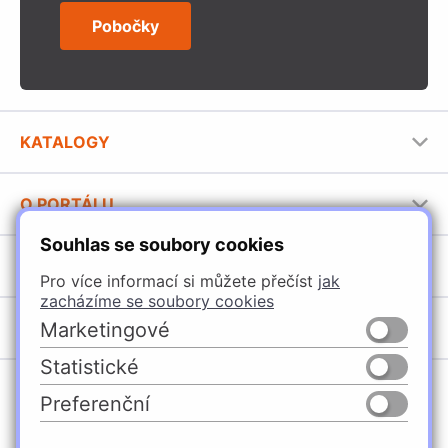
Pobočky
KATALOGY
Nábytkové kování Häfele
O PORTÁLU
Stavební katalog Häfele
Souhlas se soubory cookies
Provozovatel portálu
Brožury Häfele
SORTIMENT
Jak používat portál
Pro více informací si můžete přečíst
jak
zacházíme se soubory cookies
Úchytky
POBOČKY
Marketingové
Nábytkové kování
Statistické
Domašín
Vybavení kuchyní
Preferenční
Vyškov
Osvětlení a elektro
Česko
Slovensko
Ostrava
Posuvné kování