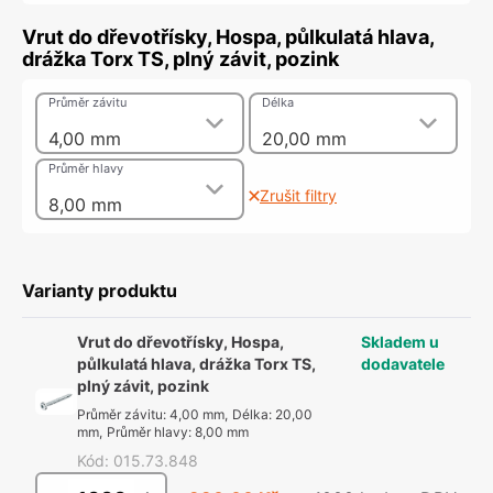
Vrut do dřevotřísky, Hospa, půlkulatá hlava,
drážka Torx TS, plný závit, pozink
Průměr závitu
Délka
4,00 mm
20,00 mm
Průměr hlavy
Zrušit filtry
8,00 mm
Varianty produktu
Vrut do dřevotřísky, Hospa,
Skladem u
půlkulatá hlava, drážka Torx TS,
dodavatele
plný závit, pozink
Průměr závitu
:
4,00 mm
,
Délka
:
20,00
mm
,
Průměr hlavy
:
8,00 mm
Kód
:
015.73.848