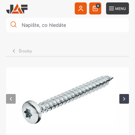
0
MENU
Šrouby