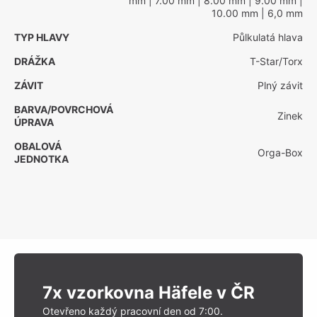
mm
| 7.00 mm
| 8.00 mm
| 9.00 mm
|
10.00 mm
| 6,0 mm
TYP HLAVY
Půlkulatá hlava
DRÁŽKA
T-Star/Torx
ZÁVIT
Plný závit
BARVA/POVRCHOVÁ
Zinek
ÚPRAVA
OBALOVÁ
Orga-Box
JEDNOTKA
7x vzorkovna Häfele v ČR
Otevřeno každý pracovní den od 7:00.