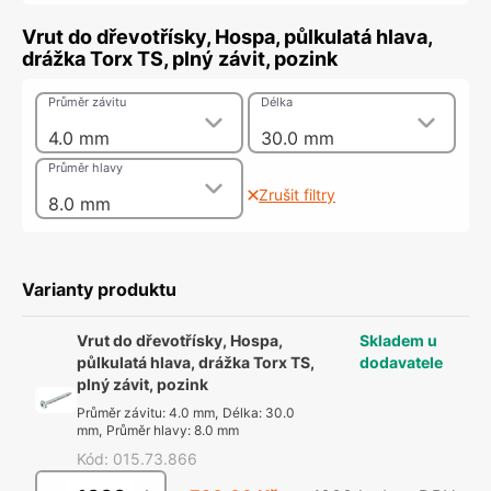
Vrut do dřevotřísky, Hospa, půlkulatá hlava,
drážka Torx TS, plný závit, pozink
Průměr závitu
Délka
4.0 mm
30.0 mm
Průměr hlavy
Zrušit filtry
8.0 mm
Varianty produktu
Vrut do dřevotřísky, Hospa,
Skladem u
půlkulatá hlava, drážka Torx TS,
dodavatele
plný závit, pozink
Průměr závitu
:
4.0 mm
,
Délka
:
30.0
mm
,
Průměr hlavy
:
8.0 mm
Kód
:
015.73.866