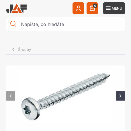
0
MENU
Šrouby