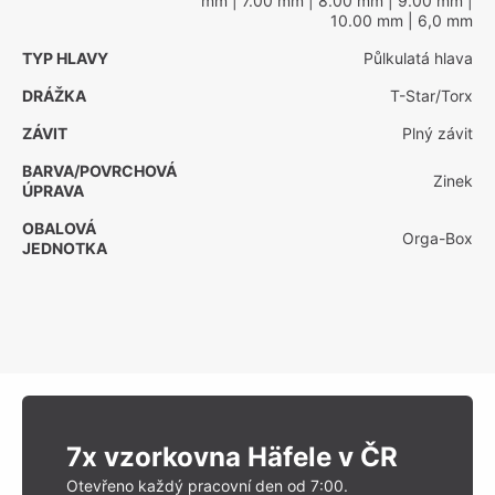
mm
| 7.00 mm
| 8.00 mm
| 9.00 mm
|
10.00 mm
| 6,0 mm
TYP HLAVY
Půlkulatá hlava
DRÁŽKA
T-Star/Torx
ZÁVIT
Plný závit
BARVA/POVRCHOVÁ
Zinek
ÚPRAVA
OBALOVÁ
Orga-Box
JEDNOTKA
7x vzorkovna Häfele v ČR
Otevřeno každý pracovní den od 7:00.