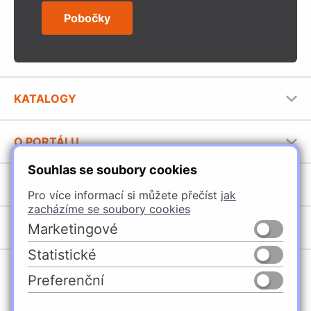
Pobočky
KATALOGY
Nábytkové kování Häfele
O PORTÁLU
Stavební katalog Häfele
Souhlas se soubory cookies
Provozovatel portálu
Brožury Häfele
SORTIMENT
Jak používat portál
Pro více informací si můžete přečíst
jak
zacházíme se soubory cookies
Úchytky
POBOČKY
Marketingové
Nábytkové kování
Statistické
Domašín
Vybavení kuchyní
Preferenční
Vyškov
Osvětlení a elektro
Česko
Slovensko
Ostrava
Posuvné kování