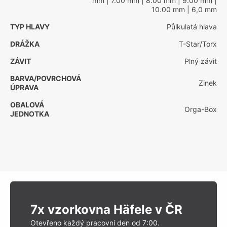
mm
| 7.00 mm
| 8.00 mm
| 9.00 mm
|
10.00 mm
| 6,0 mm
TYP HLAVY
Půlkulatá hlava
DRÁŽKA
T-Star/Torx
ZÁVIT
Plný závit
BARVA/POVRCHOVÁ
Zinek
ÚPRAVA
OBALOVÁ
Orga-Box
JEDNOTKA
7x vzorkovna Häfele v ČR
Otevřeno každý pracovní den od 7:00.