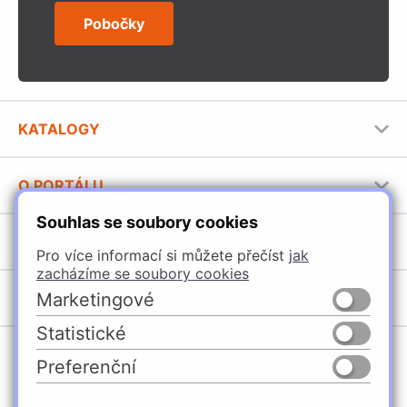
Pobočky
KATALOGY
Nábytkové kování Häfele
O PORTÁLU
Stavební katalog Häfele
Souhlas se soubory cookies
Provozovatel portálu
Brožury Häfele
SORTIMENT
Jak používat portál
Pro více informací si můžete přečíst
jak
zacházíme se soubory cookies
Úchytky
POBOČKY
Marketingové
Nábytkové kování
Statistické
Domašín
Vybavení kuchyní
Preferenční
Vyškov
Osvětlení a elektro
Česko
Slovensko
Ostrava
Posuvné kování