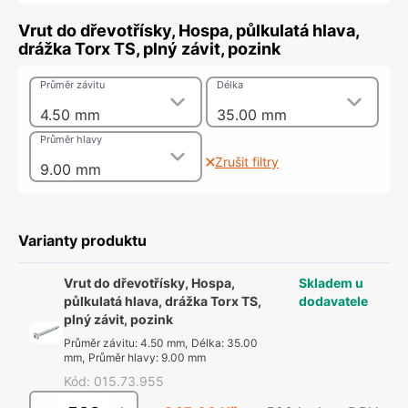
Vrut do dřevotřísky, Hospa, půlkulatá hlava,
drážka Torx TS, plný závit, pozink
Průměr závitu
Délka
4.50 mm
35.00 mm
Průměr hlavy
Zrušit filtry
9.00 mm
Varianty produktu
Vrut do dřevotřísky, Hospa,
Skladem u
půlkulatá hlava, drážka Torx TS,
dodavatele
plný závit, pozink
Průměr závitu
:
4.50 mm
,
Délka
:
35.00
mm
,
Průměr hlavy
:
9.00 mm
Kód
:
015.73.955