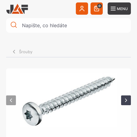
0
MENU
Šrouby