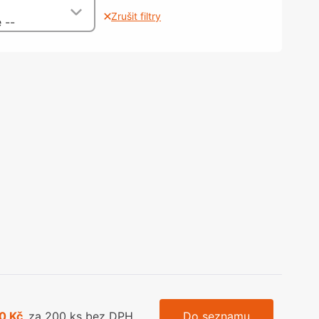
olečka
Zrušit filtry
 --
olové nohy, Nábytkové nohy a
chanismy nastavení
olová kování
bytkové kluzáky a kolečka
0 Kč
za 200 ks bez DPH
Do seznamu