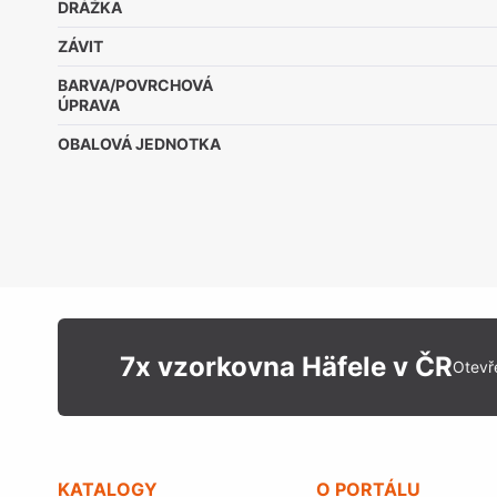
DRÁŽKA
ZÁVIT
BARVA/POVRCHOVÁ
ÚPRAVA
OBALOVÁ JEDNOTKA
7x vzorkovna Häfele v ČR
Otevř
KATALOGY
O PORTÁLU