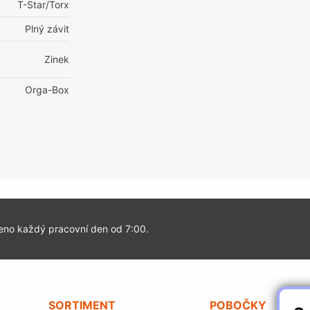
T-Star/Torx
Plný závit
Zinek
Orga-Box
eno každý pracovní den od 7:00.
SORTIMENT
POBOČKY