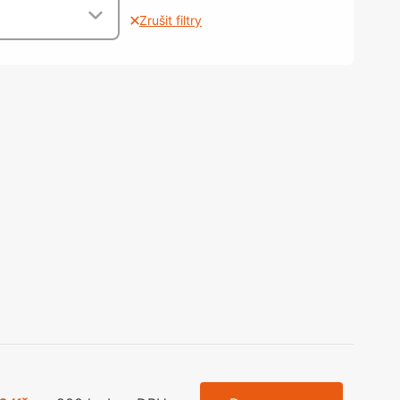
olečka
Zrušit filtry
olové nohy, Nábytkové nohy a
chanismy nastavení
olová kování
bytkové kluzáky a kolečka