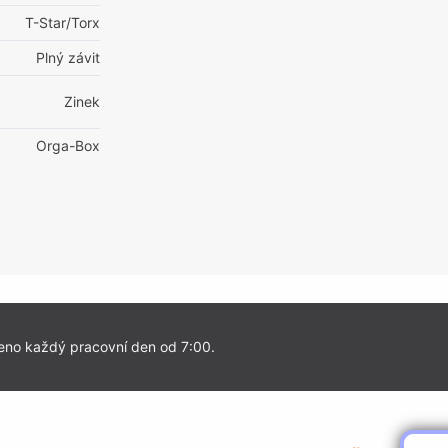
T-Star/Torx
Plný závit
Zinek
Orga-Box
eno každý pracovní den od 7:00.