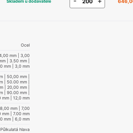
-
+
646,0
Skladem u dodavatele
Ocel
4,00 mm
| 3,00
 mm
| 3.50 mm
|
00 mm
| 3,0 mm
mm
| 50,00 mm
|
mm
| 50.00 mm
|
mm
| 20,00 mm
|
mm
| 90.00 mm
|
0 mm
| 12,0 mm
 8,00 mm
| 7,00
0 mm
| 7.00 mm
00 mm
| 6,0 mm
Půlkulatá hlava