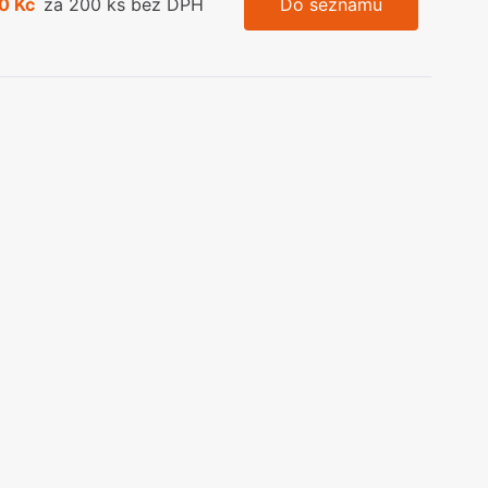
0 Kč
za 200 ks bez DPH
Do seznamu