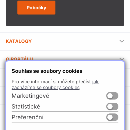
Pobočky
KATALOGY
Nábytkové kování Häfele
O PORTÁLU
Stavební katalog Häfele
Souhlas se soubory cookies
Provozovatel portálu
Brožury Häfele
SORTIMENT
Jak používat portál
Pro více informací si můžete přečíst
jak
zacházíme se soubory cookies
Úchytky
POBOČKY
Marketingové
Nábytkové kování
Statistické
Domašín
Vybavení kuchyní
Preferenční
Vyškov
Osvětlení a elektro
Česko
Slovensko
Ostrava
Posuvné kování