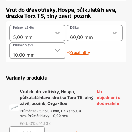
Vrut do dřevotřísky, Hospa, půlkulatá hlava,
drážka Torx TS, plný závit, pozink
Průměr závitu
Délka
5,00 mm
60,00 mm
Průměr hlavy
Zrušit filtry
10,00 mm
Varianty produktu
Vrut do dřevotřísky, Hospa,
Na
půlkulatá hlava, drážka Torx TS, plný
objednání u
závit, pozink, Orga-Box
dodavatele
Průměr závitu
:
5,00 mm
,
Délka
:
60,00
mm
,
Průměr hlavy
:
10,00 mm
Kód
:
015.74.132