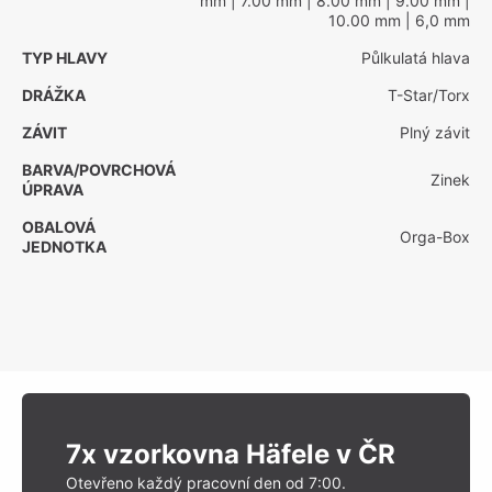
mm
| 7.00 mm
| 8.00 mm
| 9.00 mm
|
10.00 mm
| 6,0 mm
TYP HLAVY
Půlkulatá hlava
DRÁŽKA
T-Star/Torx
ZÁVIT
Plný závit
BARVA/POVRCHOVÁ
Zinek
ÚPRAVA
OBALOVÁ
Orga-Box
JEDNOTKA
7x vzorkovna Häfele v ČR
Otevřeno každý pracovní den od 7:00.