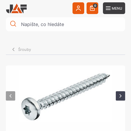
0
MENU
Šrouby