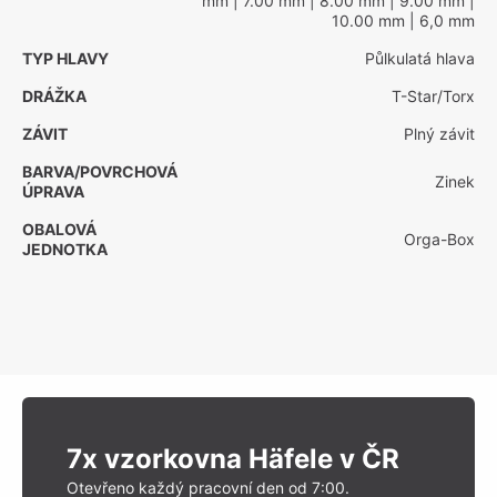
mm
| 7.00 mm
| 8.00 mm
| 9.00 mm
|
10.00 mm
| 6,0 mm
TYP HLAVY
Půlkulatá hlava
DRÁŽKA
T-Star/Torx
ZÁVIT
Plný závit
BARVA/POVRCHOVÁ
Zinek
ÚPRAVA
OBALOVÁ
Orga-Box
JEDNOTKA
7x vzorkovna Häfele v ČR
Otevřeno každý pracovní den od 7:00.