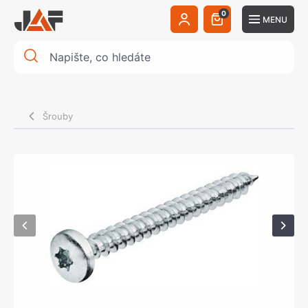
0
MENU
Šrouby