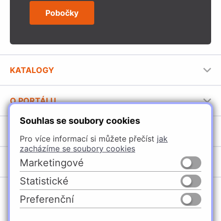
Pobočky
KATALOGY
Nábytkové kování Häfele
O PORTÁLU
Stavební katalog Häfele
Souhlas se soubory cookies
Provozovatel portálu
Brožury Häfele
SORTIMENT
Jak používat portál
Pro více informací si můžete přečíst
jak
zacházíme se soubory cookies
Úchytky
POBOČKY
Marketingové
Nábytkové kování
Statistické
Domašín
Vybavení kuchyní
Preferenční
Vyškov
Osvětlení a elektro
Česko
Slovensko
Ostrava
Posuvné kování