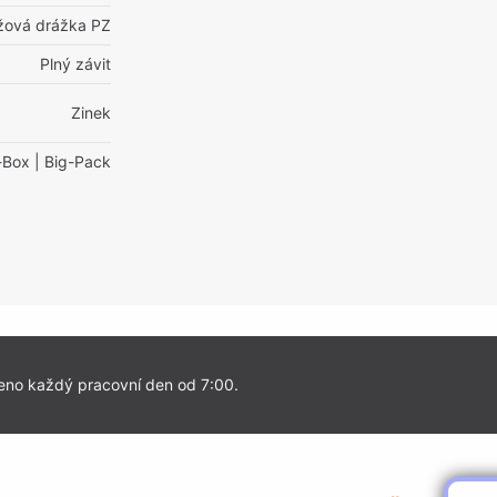
ížová drážka PZ
Plný závit
Zinek
-Box
| Big-Pack
eno každý pracovní den od 7:00.