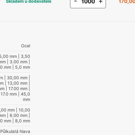
-
+
170,00
Skladem u dodavatele
Ocel
5,00 mm
| 3,50
 mm
| 3.00 mm
|
,0 mm
| 5,0 mm
mm
| 30,00 mm
|
mm
| 13,00 mm
|
mm
| 17.00 mm
|
 17.0 mm
| 45,0
mm
7,00 mm
| 10,00
 mm
| 6.00 mm
|
,0 mm
| 8,0 mm
Půlkulatá hlava