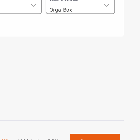
olečka
Orga-Box
olové nohy, Nábytkové nohy a
chanismy nastavení
olová kování
bytkové kluzáky a kolečka