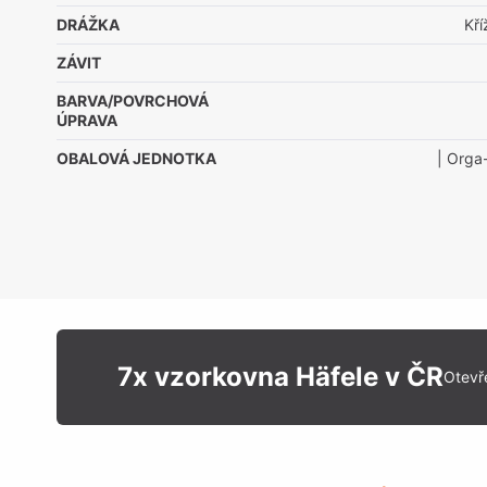
DRÁŽKA
Kř
ZÁVIT
BARVA/POVRCHOVÁ
ÚPRAVA
OBALOVÁ JEDNOTKA
| Orga
7x vzorkovna Häfele v ČR
Otevř