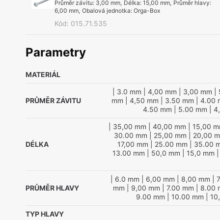
Průměr závitu
:
3,00 mm
,
Délka
:
15,00 mm
,
Průměr hlavy
:
6,00 mm
,
Obalová jednotka
:
Orga-Box
Kód
:
015.71.535
Parametry
MATERIÁL
| 3.0 mm
| 4,00 mm
| 3,00 mm
| 
PRŮMĚR ZÁVITU
mm
| 4,50 mm
| 3.50 mm
| 4.00
4.50 mm
| 5.00 mm
| 4
| 35,00 mm
| 40,00 mm
| 15,00 
30.00 mm
| 25,00 mm
| 20,00 
DÉLKA
17,00 mm
| 25.00 mm
| 35.00 
13.00 mm
| 50,0 mm
| 15,0 mm
|
| 6.0 mm
| 6,00 mm
| 8,00 mm
| 
PRŮMĚR HLAVY
mm
| 9,00 mm
| 7.00 mm
| 8.00
9.00 mm
| 10.00 mm
| 10
TYP HLAVY