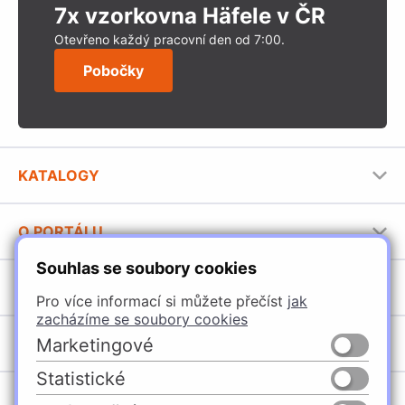
7x vzorkovna Häfele v ČR
Otevřeno každý pracovní den od 7:00.
Pobočky
KATALOGY
Nábytkové kování Häfele
O PORTÁLU
Stavební katalog Häfele
Souhlas se soubory cookies
Provozovatel portálu
Brožury Häfele
SORTIMENT
Jak používat portál
Pro více informací si můžete přečíst
jak
zacházíme se soubory cookies
Úchytky
POBOČKY
Marketingové
Nábytkové kování
Statistické
Domašín
Vybavení kuchyní