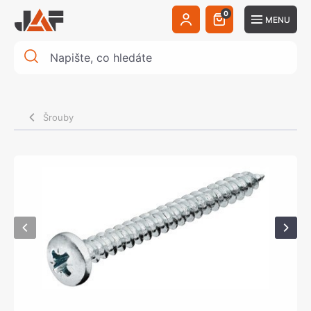
0
MENU
Šrouby