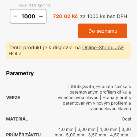
Kód
:
018.50.113
-
+
720,00 Kč
za 1000 ks bez DPH
Do seznamu
Tento produkt je k dispozici na
Online-Shopu JAF
HOLZ
Parametry
| &#45;&#45;-Hranatá špička s
patentovaným profilem dříku a
VERZE
víceúčelovou hlavou
| Hranatý hrot s
patentovaným vlnovým profilem a
víceúčelovou hlavou
MATERIÁL
Ocel
| 4.0 mm
| 6,00 mm
| 4,00 mm
| 3,00
PRŮMĚR ZÁVITU
mm
| 5,00 mm
| 3,50 mm
| 4,50 mm
|