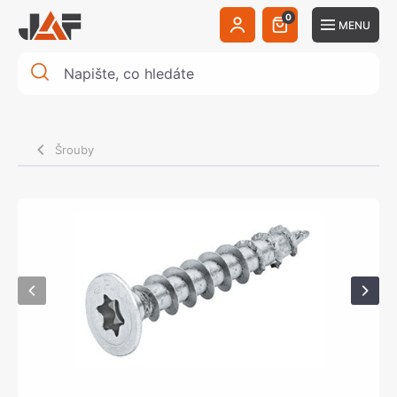
0
MENU
Šrouby