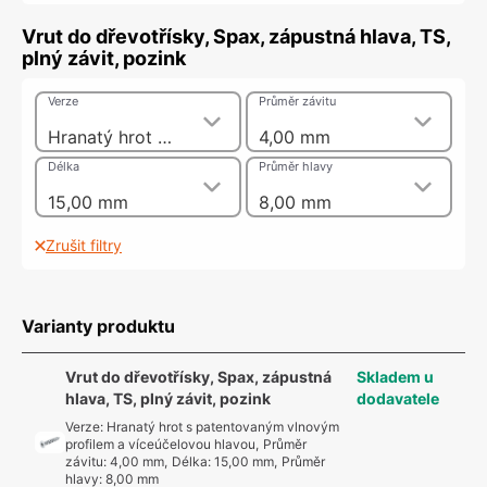
Vrut do dřevotřísky, Spax, zápustná hlava, TS,
plný závit, pozink
Verze
Průměr závitu
Hranatý hrot s patentovaným vlnovým profilem a víceúčelovou hlavou
4,00 mm
Délka
Průměr hlavy
15,00 mm
8,00 mm
Zrušit filtry
Varianty produktu
Vrut do dřevotřísky, Spax, zápustná
Skladem u
hlava, TS, plný závit, pozink
dodavatele
Verze
:
Hranatý hrot s patentovaným vlnovým
profilem a víceúčelovou hlavou
,
Průměr
závitu
:
4,00 mm
,
Délka
:
15,00 mm
,
Průměr
hlavy
:
8,00 mm