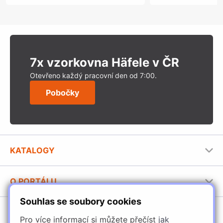
7x vzorkovna Häfele v ČR
Otevřeno každý pracovní den od 7:00.
Pobočky
KATALOGY
Nábytkové kování Häfele
O PORTÁLU
Stavební katalog Häfele
Souhlas se soubory cookies
Provozovatel portálu
Brožury Häfele
SORTIMENT
Jak používat portál
Pro více informací si můžete přečíst
jak