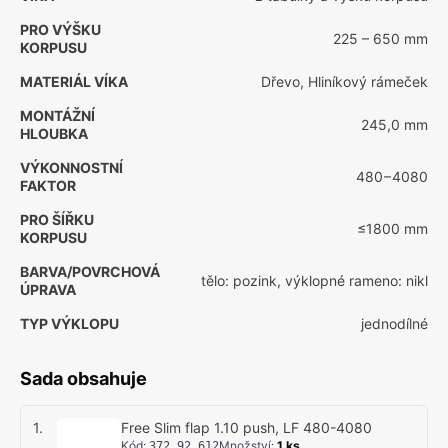
PRO VÝŠKU
225 – 650 mm
KORPUSU
MATERIÁL VÍKA
Dřevo, Hliníkový rámeček
MONTÁŽNÍ
245,0 mm
HLOUBKA
VÝKONNOSTNÍ
480 – 4080
FAKTOR
PRO ŠÍŘKU
≤1800 mm
KORPUSU
BARVA/POVRCHOVÁ
tělo: pozink, výklopné rameno: nikl
ÚPRAVA
TYP VÝKLOPU
jednodílné
Sada obsahuje
1
.
Free Slim flap 1.10 push, LF 480-4080
Kód
:
Množství
:
1
ks
372.92.612