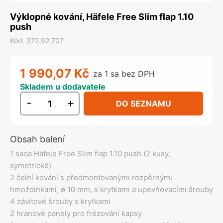
Výklopné kování, Häfele Free Slim flap 1.10
push
Kód
:
372.92.707
1 990,07 Kč
za 1 sa bez DPH
Skladem u dodavatele
-
+
DO SEZNAMU
Obsah balení
1 sada Häfele Free Slim flap 1.10 push (2 kusy,
symetrické)
2 čelní kování s předmontovanými rozpěrnými
hmoždinkami, ø 10 mm, s krytkami a upevňovacími šrouby
4 závitové šrouby s krytkami
2 hranové panely pro frézování kapsy