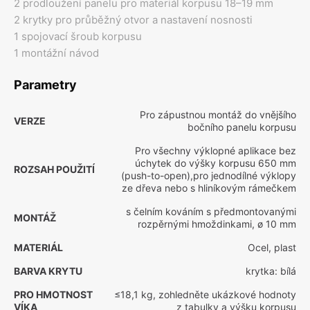
2 prodloužení panelu pro materiál korpusu 18–19 mm
2 krytky pro průběžný otvor a nastavení nosnosti
1 spojovací šroub korpusu
1 montážní návod
Parametry
Pro zápustnou montáž do vnějšího
VERZE
bočního panelu korpusu
Pro všechny výklopné aplikace bez
úchytek do výšky korpusu 650 mm
ROZSAH POUŽITÍ
(push-to-open),pro jednodílné výklopy
ze dřeva nebo s hliníkovým rámečkem
s čelním kováním s předmontovanými
MONTÁŽ
rozpěrnými hmoždinkami, ø 10 mm
MATERIÁL
Ocel, plast
BARVA KRYTU
krytka: bílá
PRO HMOTNOST
≤18,1 kg, zohledněte ukázkové hodnoty
VÍKA
z tabulky a výšku korpusu