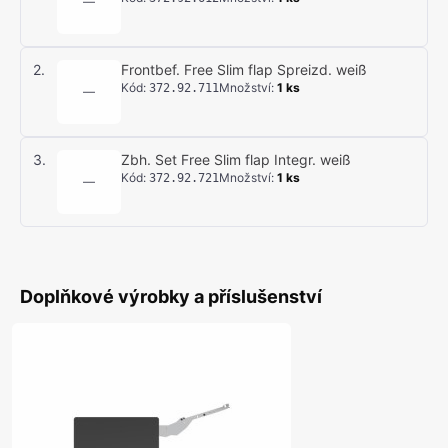
—
2
.
Frontbef. Free Slim flap Spreizd. weiß
Kód
:
Množství
:
1
ks
372.92.711
—
3
.
Zbh. Set Free Slim flap Integr. weiß
Kód
:
Množství
:
1
ks
372.92.721
—
Doplňkové výrobky a příslušenství