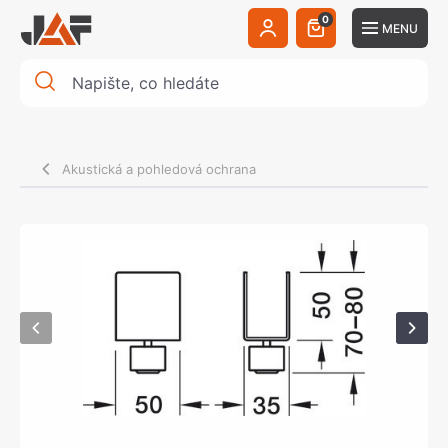
0
MENU
Akustická a pohledová ochrana